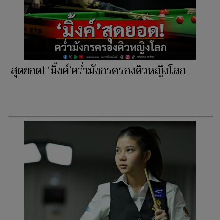
สุดยอด! ‘มิ้งค์’คว่ำมังกรครองคิวหญิงโลก