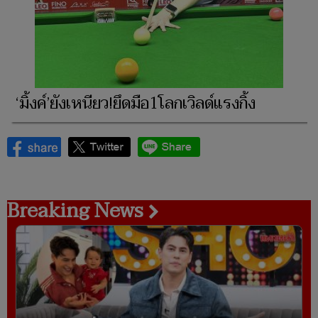
‘มิ้งค์’ยังเหนียว!ยึดมือ1โลกเวิลด์แรงกิ้ง
Breaking News