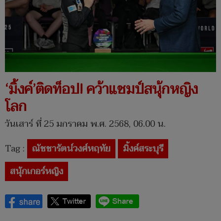
‘มิ้งค์’ติดท็อป! คว้าแชมป์สนุ้กหญิง
โลก
วันเสาร์ ที่ 25 มกราคม พ.ศ. 2568, 06.00 น.
Tag :
ณัชชารัตน์วงศ์หฤทัย
มิ้งค์สระบุรี
สนุ้กเกอร์หญิง