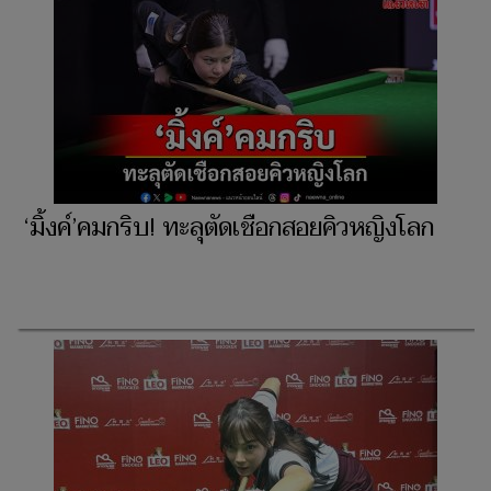
‘มิ้งค์’คมกริบ! ทะลุตัดเชือกสอยคิวหญิงโลก