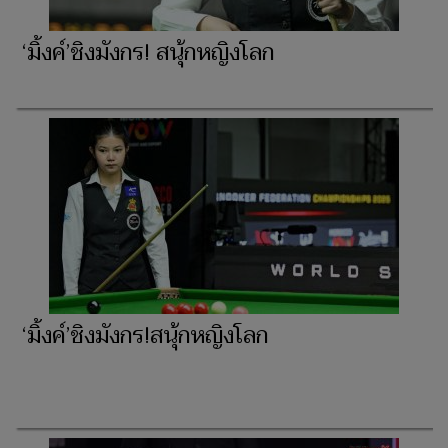
‘มิ้งค์’ชิงมังกร! สนุ้กหญิงโลก
‘มิ้งค์’ชิงมังกร!สนุ้กหญิงโลก