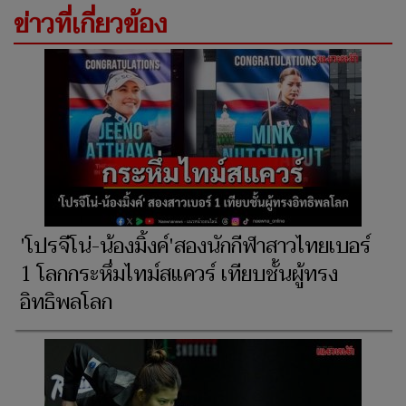
ข่าวที่เกี่ยวข้อง
'โปรจีโน่-น้องมิ้งค์'สองนักกีฬาสาวไทยเบอร์
1 โลกกระหึ่มไทม์สแควร์ เทียบชั้นผู้ทรง
อิทธิพลโลก