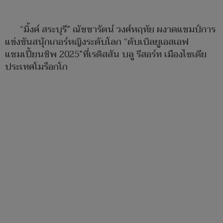
“มิ้งค์ สระบุรี” ณัชชารัตน์ วงศ์หฤทัย ผงาดแชมป์การ
แข่งขันสนุ้กเกอร์หญิงระดับโลก “ดับเบิลยูเอสเอฟ
แชมเปี้ยนชิพ 2025”ที่เรดิสสัน บลู รีสอร์ท เมืองไซเดีย
ประเทศโมร็อกโก