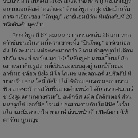
วันเสาร์ที่ 8 มีนาคม 2025 มีลงฟาดแข้ง 6 คู่ เกมสำคัญที่
สนามแอนฟิลด์ “หงส์แดง”​ ลิเวอร์พูล จ่าฝูง เปิดบ้านรับ
การมาเยือนของ “นักบุญ” เซาธ์แฮมป์ตัน ทีมอันดับที่ 20
หรืออันดับสุดท้าย
ลิเวอร์พูล มี 67 คะแนน จากการลงเล่น 28 เกม หาก
คว้าชัยชนะในเกมนี้พวกเขาจะทิ้ง “ปืนใหญ่” อาร์เซน่อล
ถึง 16 คะแนน แต่จะเตะมากกว่า 2 เกม ล่าสุดบุกไปเฉือน
ปารีส แซงต์ แชร์กแมง 1-0 ในศึกยูฟ่า แชมเปี้ยนส์ ลีก
เลกแรก ด้วยรูปเกมที่เป็นรองแบบสุดกู่ เกมนี้ทีมของ
อาร์เน่อ ชล็อต ยังไม่มี โจ โกเมซ และคอนอร์ แบร๊ดลีย์ ที่
บาดเจ็บ ส่วน โคดี้ กัคโป ไม่ได้ซ้อมเลยรอทดสอบความ
ฟิต อาจจะมีการปรับทีมบางตำแหน่ง ไรอัน กราเฟนแบร์
ช ยังคุมแดนกลางร่วมกับ อเล็กซิส แม็ค อัลลิสเตอร์ ส่วน
แนวรุกใส่ เคอร์ติส โจนส์ ประสานงานกับ โดมินิค โซโบ
สไล และโมฮาเหม็ด ซาลาห์ ส่วนหน้าเป้าเปิดโอกาสให้
ดาร์วิน นูนเญซ