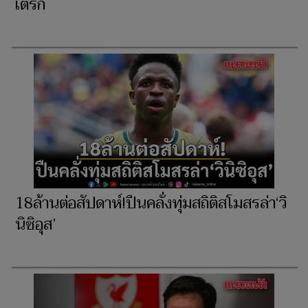
เติร์ก
18ล้านต่อสัปดาห์!ปืนคลั่งทุ่มสถิติสโมสรล่า‘วิ
นิซิอุส’