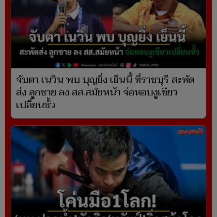
จับตา เนวิน พบ บุญยิ่ง เย็นนี้ ที่ราชบุรี สะพัด
ส่ง ลูกชาย ลง สส.สมัยหน้า จ่อหอบงูเขียว
เปลี่ยนขั้ว