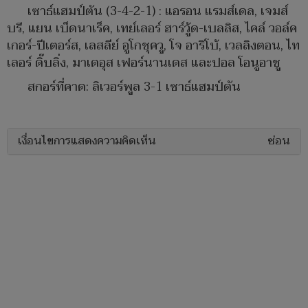
เซาธ์แฮมป์ตัน (3-4-2-1) : แอรอน แรมส์เดล, เจมส์
บรี, แยน เบ็ดนาเร็ค, เทย์เลอร์ ฮาร์วู้ด-เบลลิส, ไคล์ วอล์ค
เกอร์-ปีเตอร์ส, เลสลีย์ อูโกชุควู, โจ อาริโบ้, เวลลิงตอน, ไท
เลอร์ ดิ๊บลิ่ง, มาเตอุส เฟอร์นานเดส และปอล โอนูอาชู
สกอร์ที่คาด: ลิเวอร์พูล 3-1 เซาธ์แฮมป์ตัน
เงื่อนไขการแสดงความคิดเห็น
ซ่อน