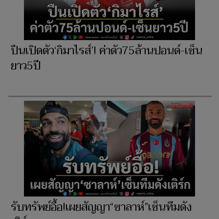
ปืนเปิดตัว‘กิมาไรส์’! ค่าตัว75ล้านปอนด์-เซ็น
ยาว5ปี
รับทรัพย์อื้อ!เผยสัญญา“ซาลาห์”เซ็นทีมดัง