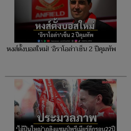
หงส์ตั้งบอสใหม่! ‘อิราโอล่า’เซ็น 2 ปีคุมทัพ