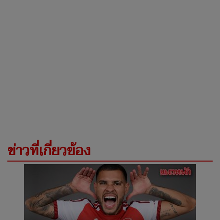
ข่าวที่เกี่ยวข้อง