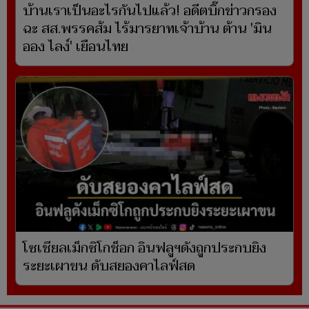
บ้านเราเป็นอะไรกันไปแล้ว! อดีตบิ๊กข่าวกรอง
ฉะ สส.พรรคส้ม ไร้มารยาทเจ้าบ้าน ต้าน 'มิน
ออง ไลง์' เยือนไทย
โซเชียลเม็กซิโกช็อก อินฟลูฯดังถูกประกบยิง
ระยะเผาขน ดับสยองคาไลฟ์สด