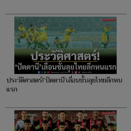
ประวัติศาสตร์!‘ปัตตานี’เลื่อนชั้นลุยไทยลีกหน
แรก