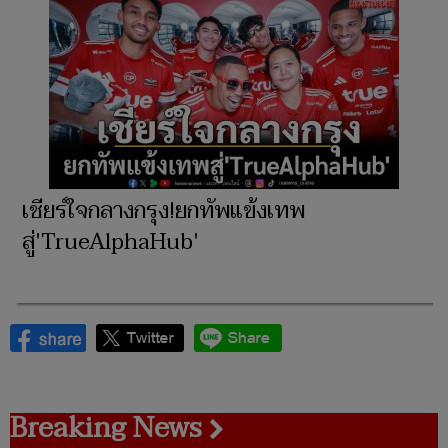
เชียร์ใจกลางกรุง!ยกทัพแข้งเทพ
สู่'TrueAlphaHub'
Breaking News