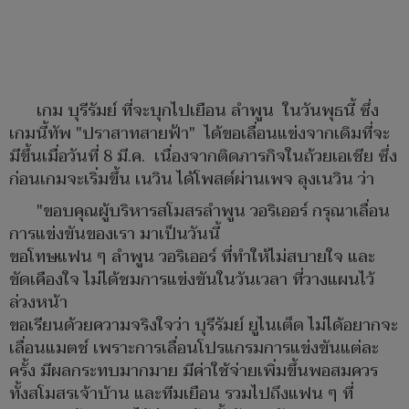
เกม บุรีรัมย์ ที่จะบุกไปเยือน ลำพูน ในวันพุธนี้ ซึ่ง
เกมนี้ทัพ "ปราสาทสายฟ้า" ได้ขอเลื่อนแข่งจากเดิมที่จะ
มีขึ้นเมื่อวันที่ 8 มี.ค. เนื่องจากติดภารกิจในถ้วยเอเชีย ซึ่ง
ก่อนเกมจะเริ่มขึ้น เนวิน ได้โพสต์ผ่านเพจ ลุงเนวิน ว่า
"ขอบคุณผู้บริหารสโมสรลำพูน วอริเออร์ กรุณาเลื่อน
การแข่งขันของเรา มาเป็นวันนี้
ขอโทษแฟน ๆ ลำพูน วอริเออร์ ที่ทำให้ไม่สบายใจ และ
ขัดเคืองใจ ไม่ได้ชมการแข่งขันในวันเวลา ที่วางแผนไว้
ล่วงหน้า
ขอเรียนด้วยความจริงใจว่า บุรีรัมย์ ยูไนเต็ด ไม่ได้อยากจะ
เลื่อนแมตช์ เพราะการเลื่อนโปรแกรมการแข่งขันแต่ละ
ครั้ง มีผลกระทบมากมาย มีค่าใช้จ่ายเพิ่มขึ้นพอสมควร
ทั้งสโมสรเจ้าบ้าน และทีมเยือน รวมไปถึงแฟน ๆ ที่