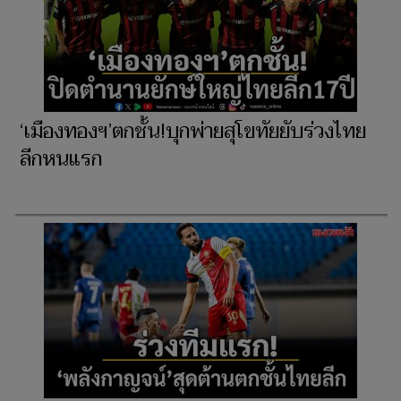
‘เมืองทองฯ’ตกชั้น!บุกพ่ายสุโขทัยยับร่วงไทย
ลีกหนแรก