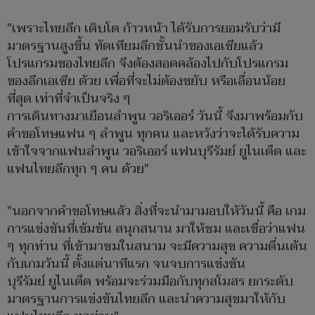
"เพราะไทยลีก เติบโต ก้าวหน้า ได้รับการยอมรับว่ามี
มาตรฐานสูงขึ้น ทัดเทียมลีกชั้นนำของเอเซียแล้ว
โปรแกรมของไทยลีก จึงต้องสอดคล้องไปกับโปรแกรม
ของลีกเอเซีย ด้วย เพื่อที่จะไม่ต้องขยับ หรือเลื่อนน้อย
ที่สุด เท่าที่จำเป็นจริง ๆ
การเดินทางมาเยือนลำพูน วอริเออร์ วันนี้ จึงมาพร้อมกับ
คำขอโทษแฟน ๆ ลำพูน ทุกคน และหวังว่าจะได้รับความ
เข้าใจจากแฟนลำพูน วอริเออร์ แฟนบุรีรัมย์ ยูไนเต็ด และ
แฟนไทยลีกทุก ๆ คน ด้วย"
"นอกจากคำขอโทษแล้ว สิ่งที่จะนำมามอบให้วันนี้ คือ เกม
การแข่งขันที่เข้มข้น สนุกสนาน มาให้ชม และเชื่อว่าแฟน
ๆ ทุกท่าน ที่เข้ามาชมในสนาม จะมีความสุข ความตื่นเต้น
กับเกมวันนี้ ตั้งแต่นาทีแรก จนจบการแข่งขัน
บุรีรัมย์ ยูไนเต็ด พร้อมจะร่วมมือกับทุกสโมสร ยกระดับ
มาตรฐานการแข่งขันไทยลีก และนำความสุขมาให้กับ