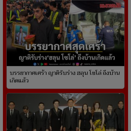
บรรยากาศเศร้า ญาติรับร่าง ฮลุน โซโล่ ถึงบ้าน
เกิดแล้ว