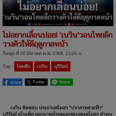
ไม่อยากเลื่อนบ่อย! 'เนวิน'วอนไทยลีก
วางคิวให้ดีฤดูกาลหน้า
วันพุธ ที่ 26 มีนาคม พ.ศ. 2568, 15.26 น.
Tag :
ไทยลีก
เนวิน
บุรีรัมย์
เนวิน ชิดชอบ ประธานสโมสร "ปราสาทสายฟ้า"
บุรีรัมย์ ยูไนเต็ด ออกมาขอโทษและขอบคุณสโมสร ลำพูน