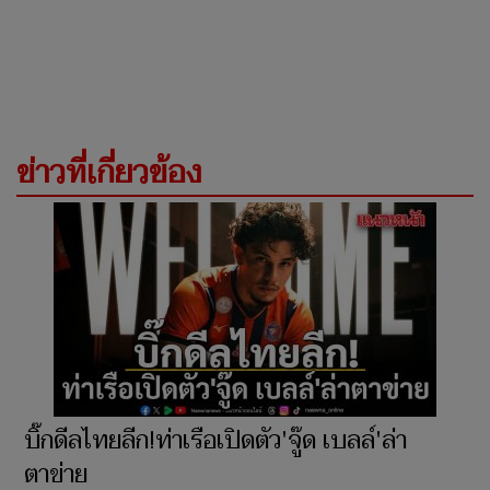
ข่าวที่เกี่ยวข้อง
บิ๊กดีลไทยลีก!ท่าเรือเปิดตัว'จู๊ด เบลล์'ล่า
ตาข่าย