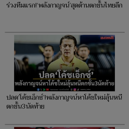
ร่วงทีมแรก!‘พลังกาญจน์’สุดต้านตกชั้นไทยลีก
ปลด‘โค้ชเอ็กซ์’!พลังกาญจน์หาโค้ชใหม่ลุ้นหนี
ตกชั้น3นัดท้าย