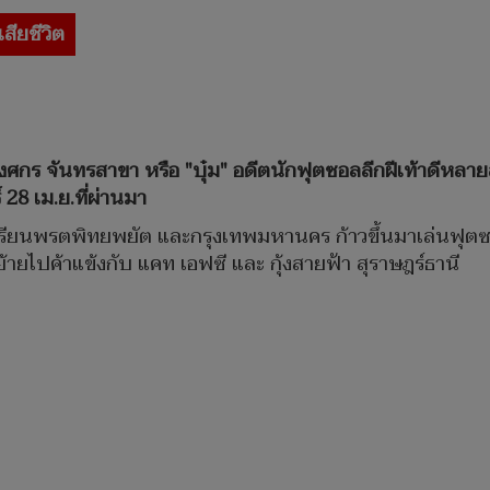
เสียชีวิต
 พงศกร จันทรสาขา หรือ "บุ๋ม" อดีตนักฟุตซอลลีกฝีเท้าดี
 28 เม.ย.ที่ผ่านมา
งเรียนพรตพิทยพยัต และกรุงเทพมหานคร ก้าวขึ้นมาเล่นฟุต
อนย้ายไปค้าแข้งกับ แคท เอฟซี และ กุ้งสายฟ้า สุราษฎร์ธานี