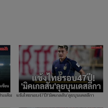
ประเดิม
แข้งไทยรอบ47ปี!'มิคเกลสัน'ลุยบุนเดสลีกา