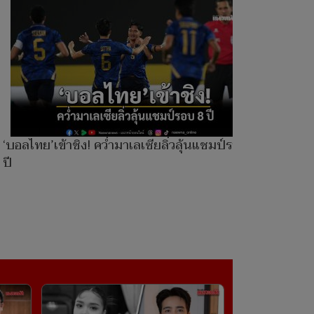
‘บอลไทย’เข้าชิง! คว่ำมาเลเซียลิ่วลุ้นแชมป์รอบ 8
ปี