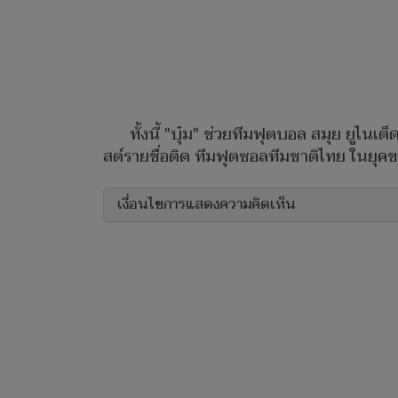
ทั้งนี้ "บุ๋ม" ช่วยทีมฟุตบอล สมุย ยูไนเต
สต์รายชื่อติด ทีมฟุตซอลทีมชาติไทย ในยุคของ
เงื่อนไขการแสดงความคิดเห็น