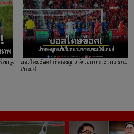
ร์ทกรุง
บอลไทยช็อค! นำสองลูกแพ้เวียดนามชวดแชมป์
ซีเกมส์