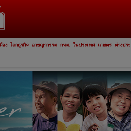
มือง
โลกธุรกิจ
อาชญากรรม
กทม.
ในประเทศ
เกษตร
ต่างปร