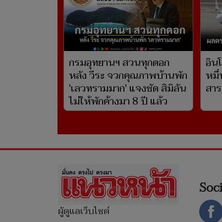
กรมอุทยานฯ สวนทุกดอก
อิน
หลัง วีระ จวกคุณภาพบ้านพัก
หมื
'เลวทรามมาก' แจงชัด สิมิลัน
สารเ
ไม่ให้พักค้างมา 8 ปี แล้ว
Soc
ผู้ดูแลเว็บไซต์