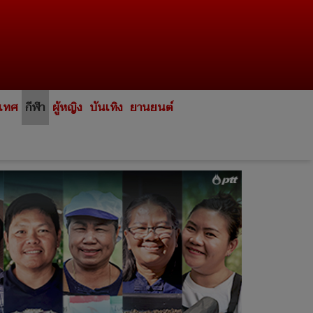
ะเทศ
กีฬา
ผู้หญิง
บันเทิง
ยานยนต์