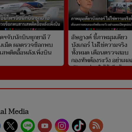
โดฯจับนักบินซุกยาอี 7
อัษฎางค์ ชี้ภาพมุมเดียว
่นเม็ด ผลตรวจช็อกพบ
บังเกอร์ ไม่ใช่ความจริง
สพติดอื้อหลังเพิ่งบิน
ทั้งหมด เตือนตรวจสอบ
กองทัพต้องระวัง อย่าเผล
เปิดจุดอ่อนให้ข้าศึกรู้
ial Media