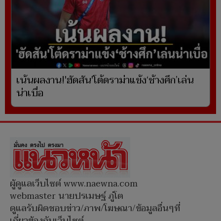
เน้นผลงาน!'ฮัดสัน'โต้ดราม่าแข้ง‘ช้างศึก’เล่น
น่าเบื่อ
ผู้ดูแลเว็บไซต์ www.naewna.com
webmaster นายปรเมษฐ์ ภู่โต
ดูแลรับผิดชอบข่าว/ภาพ/โฆษณา/ข้อมูลอื่นๆที่
เกี่ยวข้องกับเว็บไซต์