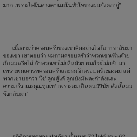
มาก เพราะไฟในดวงตาและในหัวใจของผมยังคงอยู่"
เมื่อถามว่าครอบครัวของเขาคิดอย่างไรกับการกลับมา
ของเขา เขาตอบว่า ผมถามครอบครัวว่าพวกเขาเห็นด้วย
กับผมหรือไม่ ถ้าพวกเขาไม่เห็นด้วย ผมก็จะไม่กลับมา
เพราะผมเคารพครอบครัวและผมรักครอบครัวของผม แต่
พวกเขาบอกว่า 'ใช่ คุณสู้ได้ คุณยังมีพละกำลังและ
ความเร็ว และคุณทุ่มเท' เพราะผมเป็นคนมีวินัย ดังนั้นผม
จึงกลับมา”
สถิติการชกของ ปาเกียว ทั้งหมด 72 ไฟต์ ชนะ 62