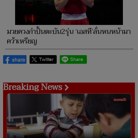
มวยควงกำปั้นตะบัน2รุ่น ‘เอสที’ลั่นหนหน้ามา
คว้าเหรียญ
Breaking News