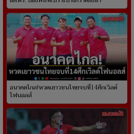
อส.ตร. ป้องพื้นที่เปราะบางกราดยิงซ้ำ
อนาคตไกล!หวดเยาวชนไทยจบที่14ศึกเวิลด์
ไฟนอลส์