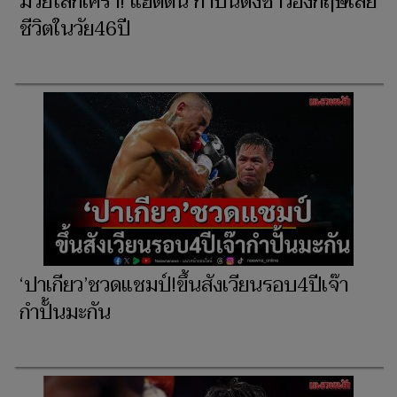
มวยโลกเศร้า!'แฮตตัน'กำปั้นดังชาวอังกฤษเสีย
ชีวิตในวัย46ปี
‘ปาเกียว’ชวดแชมป์!ขึ้นสังเวียนรอบ4ปีเจ๊า
กำปั้นมะกัน