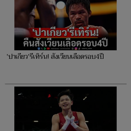
'ปาเกียว'รีเทิร์น! สังเวียนเลือดรอบ4ปี