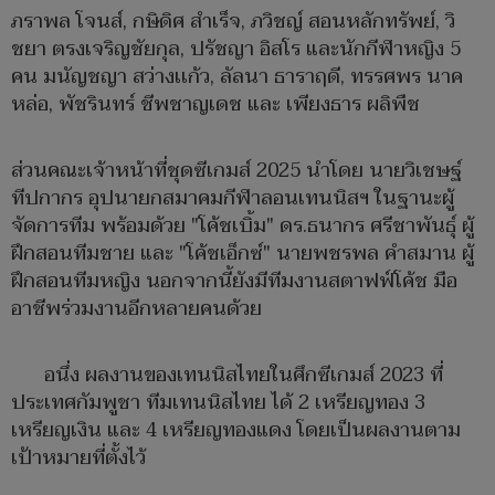
ภราพล โจนส์, กษิดิศ สำเร็จ, ภวิชญ์ สอนหลักทรัพย์, วิ
ชยา ตรงเจริญชัยกุล, ปรัชญา อิสโร และนักกีฬาหญิง 5
คน มนัญชญา สว่างเเก้ว, ลัลนา ธาราฤดี, ทรรศพร นาค
หล่อ, พัชรินทร์ ชีพชาญเดช และ เพียงธาร ผลิพืช
ส่วนคณะเจ้าหน้าที่ชุดซีเกมส์ 2025 นำโดย นายวิเชษฐ์
ทีปกากร อุปนายกสมาคมกีฬาลอนเทนนิสฯ ในฐานะผู้
จัดการทีม พร้อมด้วย "โค้ชเบิ้ม" ดร.ธนากร ศรีชาพันธุ์ ผู้
ฝึกสอนทีมชาย และ "โค้ชเอ็กซ์" นายพชรพล คำสมาน ผู้
ฝึกสอนทีมหญิง นอกจากนี้ยังมีทีมงานสตาฟฟ์โค้ช มือ
อาชีพร่วมงานอีกหลายคนด้วย
อนึ่ง ผลงานของเทนนิสไทยในศึกซีเกมส์ 2023 ที่
ประเทศกัมพูชา ทีมเทนนิสไทย ได้ 2 เหรียญทอง 3
เหรียญเงิน และ 4 เหรียญทองแดง โดยเป็นผลงานตาม
เป้าหมายที่ตั้งไว้