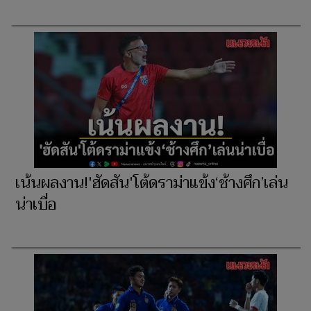
เน้นผลงาน!'ฮัดสัน'โต้ดราม่าแข้ง‘ช้างศึก’เล่น
น่าเบื่อ