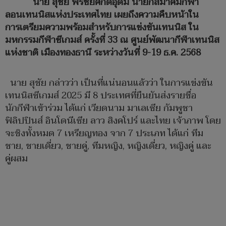
นาย สุชัย พรชัยศักดิ์อุดม นายกสมาคมกีฬา
ลอนเทนนิสแห่งประเทศไทย เผยถึงความคืบหน้าใน
การเตรียมความพร้อมสำหรับการแข่งขันเทนนิส ใน
มหกรรมกีฬาซีเกมส์ ครั้งที่ 33 ณ ศูนย์พัฒนากีฬาเทนนิส
แห่งชาติ เมืองทองธานี ระหว่างวันที่ 9-19 ธ.ค. 2568
นาย สุชัย กล่าวว่า เป็นที่แน่นอนแล้วว่า ในการแข่งขัน
เทนนิสซีเกมส์ 2025 มี 8 ประเทศที่ยืนยันส่งรายชื่อ
นักกีฬาเข้าร่วม ได้แก่ เวียดนาม มาเลเซีย กัมพูชา
ฟิลิปปินส์ อินโดนีเซีย ลาว สิงคโปร์ และไทย เจ้าภาพ โดย
จะชิงทั้งหมด 7 เหรียญทอง จาก 7 ประเภท ได้แก่ ทีม
ชาย, ชายเดี่ยว, ชายคู่, ทีมหญิง, หญิงเดี่ยว, หญิงคู่ และ
คู่ผสม