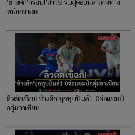
'ช้างศึก'กรอบ!'สารัช'รับสุดอ่อนล้าเดินทาง
หนักกว่าเตะ
ลิ่วตัดเชือก!'ช้างศึก'บุกทุบปินส์1-0จ่อแชมป์
กลุ่มอาเซียน