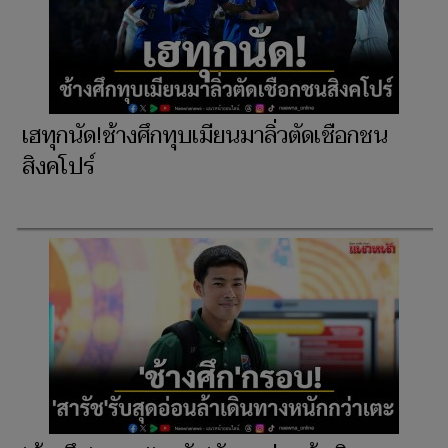
เฮทุกนัด!ช้างศึกทุบเมียนมาลิ่วตัดเชือกชน
สิงคโปร์