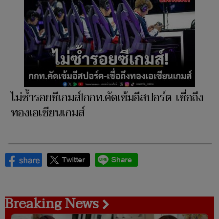
ไม่ซ้ำรอยซีเกมส์!กกท.คัดเข้มอีสปอร์ต-เชื่อถึง
ทองเอเชียนเกมส์
Breaking News