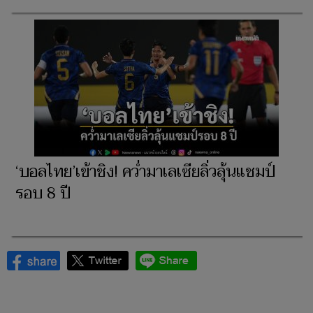
‘บอลไทย’เข้าชิง! คว่ำมาเลเซียลิ่วลุ้นแชมป์
รอบ 8 ปี