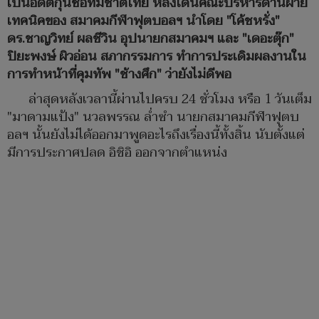
เป็นอดีตกุนซือทีมชาติไทย หลังโดนคณะบริหารด้านฝ่าย
เทคนิคของ สมาคมกีฬาฟุตบอลฯ นำโดย "โค้ชหรั่ง"
ดร.ชาญวิทย์ ผลชีวิน อุปนายกสมาคมฯ และ "เดอะตุ๊ก"
ปิยะพงษ์ ผิวอ่อน สภากรรมการ ทำการประเดิมผลงานใน
การทำหน้าที่คุมทัพ "ช้างศึก" ว่ายังไม่ดีพอ
ล่าสุดหลังเวลานี้ผ่านไปครบ 24 ชั่วโมง หรือ 1 วันเต็ม
"มาดามแป้ง" นวลพรรณ ล่ำซำ นายกสมาคมกีฬาฟุตบ
อลฯ นั้นยังไม่ได้ออกมาพูดอะไรถึงเรื่องนี้ทั้งสิ้น นับตั้งแต่
มีการประกาศปลด อิชิอิ ออกจากตำแหน่ง