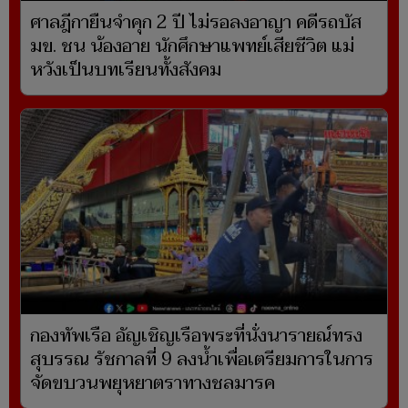
ศาลฎีกายืนจำคุก 2 ปี ไม่รอลงอาญา คดีรถบัส
มข. ชน น้องอาย นักศึกษาแพทย์เสียชีวิต แม่
หวังเป็นบทเรียนทั้งสังคม
กองทัพเรือ อัญเชิญเรือพระที่นั่งนารายณ์ทรง
สุบรรณ รัชกาลที่ 9 ลงน้ำเพื่อเตรียมการในการ
จัดขบวนพยุหยาตราทางชลมารค