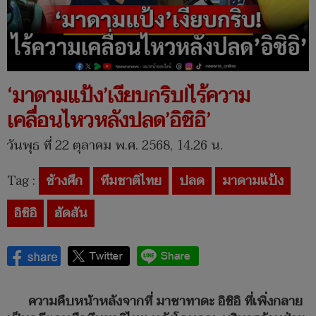
‘มาดามแป้ง’เงียบกริบ!ไร้ความ
เคลื่อนไหวหลังปลด’อิชิอิ’
วันพุธ ที่ 22 ตุลาคม พ.ศ. 2568, 14.26 น.
Tag :
ช้างศึก
ทีมชาติไทย
ปลด
มาดามแป้ง
อิชิอิ
ฮัดสัน
ความคืบหน้าหลังจากที่ มาซาทาดะ อิชิอิ ที่เพิ่งกลาย