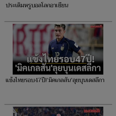
ประเดิมหรูบอลโลกอาเซียน
แข้งไทยรอบ47ปี!'มิคเกลสัน'ลุยบุนเดสลีกา