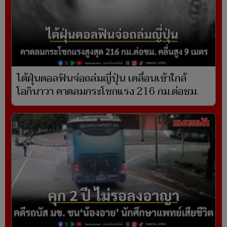
ไต้ฝุ่นดอลฟินจ่อถล่มญี่ปุ่น เคลื่อนเข้าใกล้
โอกินาวา คาดลมกระโชกแรง 216 กม.ต่อชม.