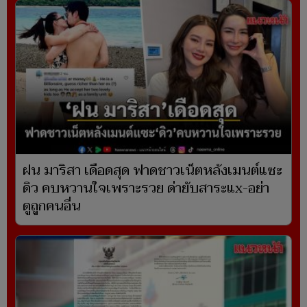
ฝน มาริสา เดือดสุด ฟาดชาวเน็ตหลังเมนต์แซะ
ดิว คบหวานใจเพราะรวย ด่ายับสาระแx-อย่า
ดูถูกคนอื่น