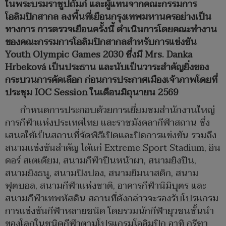
ในพระบรมราชูปถัมภ์ และผู้แทนจากคณะกรรมการ
โอลิมปิกสากล ลงพื้นที่เยือนกรุงเทพมหานครอย่างเป็น
ทางการ การตรวจเยือนครั้งนี้ ดำเนินการโดยคณะทำงาน
ของคณะกรรมการโอลิมปิกสากลสำหรับการแข่งขัน
Youth Olympic Games 2030 ซึ่งมี Mrs. Danka
Hrbeková เป็นประธาน และนับเป็นวาระสำคัญยิ่งของ
กระบวนการคัดเลือก ก่อนการประกาศเมืองเจ้าภาพโดยที่
ประชุม IOC Session ในเดือนมิถุนายน 2569
กำหนดการประกอบด้วยการเยี่ยมชมสำนักงานใหญ่
การกีฬาแห่งประเทศไทย และราชมังคลากีฬาสถาน ซึ่ง
เสนอใช้เป็นสถานที่จัดพิธีเปิดและปิดการแข่งขัน รวมถึง
สนามแข่งขันสำคัญ ได้แก่ Extreme Sport Stadium, อิน
ดอร์ สเตเดียม, สนามกีฬาปีนหน้าผา, สนามยิงปืน,
สนามยิงธนู, สนามปิงปอง, สนามยิมนาสติก, สนาม
ฟุตบอล, สนามกีฬาแห่งชาติ, อาคารกีฬานิมิบุตร และ
สนามกีฬาเทพหัสดิน สถานที่ดังกล่าวจะรองรับโปรแกรม
การแข่งขันกีฬาหลายชนิด โดยรวมนักกีฬายุวชนชั้นนำ
ของโลกในชนิดกีฬาตามโปรแกรมโอลิมปิก อาทิ กรีฑา