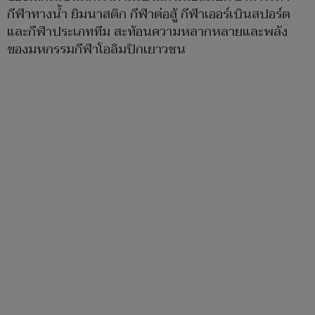
กีฬาทางน้ำ ยิมนาสติก กีฬาต่อสู้ กีฬาเออร์เบินสปอร์ต
และกีฬาประเภททีม สะท้อนความหลากหลายและพลัง
ของมหกรรมกีฬาโอลิมปิกเยาวชน