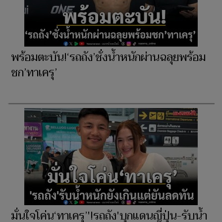
พร้อมตะบัน!‘รถถัง’ชั่งน้ำหนักผ่านฉลุยพร้อม
ชก’ทาเครุ’
มั่นใจโค่น‘ทาเครุ’'!รถถัง'บุกแดนญี่ปุ่น-รับน้ำ