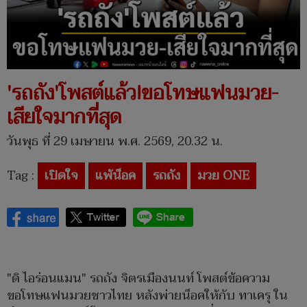
'รถถัง'โพสต์แล้ว!ขอโทษแฟนมวย-
เสียใจมากที่สุด
วันพุธ ที่ 29 เมษายน พ.ศ. 2569, 20.32 น.
Tag :
เปิดใจ
แพ้น็อค
รถถัง
มวย ONE
"ดิ ไอร่อนแมน" รถถัง จิตรเมืองนนท์ โพสต์ข้อความ
ขอโทษแฟนมวยชาวไทย หลังพ่ายน็อคให้กับ ทาเครุ ใน