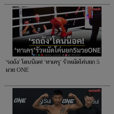
‘รถถัง’ โดนน็อค! ‘ทาเครุ’ รัวหมัดโค่นยก 5
มวย ONE