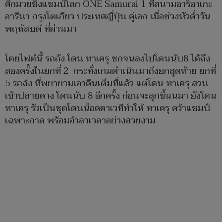
ศึกมวยชิงแชมป์โลก ONE Samurai 1 ที่สนามอาริอาเกะ
อารีนา กรุงโตเกียว ประเทศญี่ปุ่น คู่เอก เมื่อช่วงหัวค่ำวัน
พฤหัสบดี ที่ผ่านมา
โดยไฟต์นี้ รถถัง โดน ทาเครุ ชกจนลงไปโดนนับ8 ได้ถึง
สองครั้งในยกที่ 2 กระทั่งเกมดำเนินมาถึงยกสุดท้าย ยกที่
5 รถถัง ที่พยายามเอาคืนเต็มที่แล้ว แต่โดน ทาเครุ สวน
เข้าปลายคาง โดนนับ 8 อีกครั้ง ก่อนจะลุกขึ้นนมา ยังโดน
ทาเครุ รัวเป็นชุดโดนน็อคคาเวทีทำให้ ทาเครุ คว้าแชมป์
เฉพาะกาล พร้อมอำลาเวลาอย่างสวยงาม