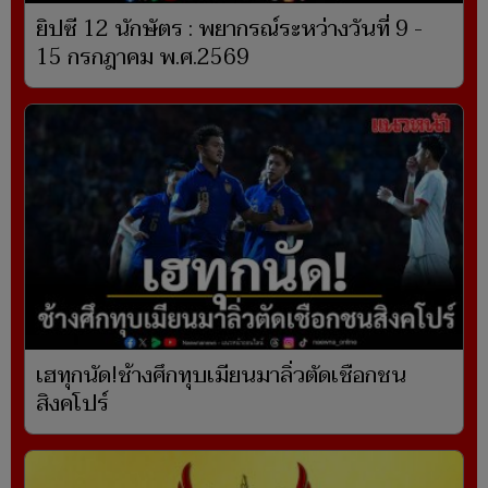
ยิปซี 12 นักษัตร : พยากรณ์ระหว่างวันที่ 9 -
15 กรกฎาคม พ.ศ.2569
เฮทุกนัด!ช้างศึกทุบเมียนมาลิ่วตัดเชือกชน
สิงคโปร์