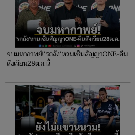
จบมหากาพย์!'รถถัง'หวนเซ็นสัญญาONE-คืน
สังเวียน28ต.ค.นี้