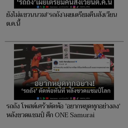
ยังไม่แขวนนวม!‘รถถัง’เผยเตรียมคืนสังเวียน
ต.ค.นี้
รถถัง โพสต์เศร้าตัดพ้อ 'อยากหยุดทุกอย่างลง'
หลังชวดแชมป์ ศึก ONE Samurai