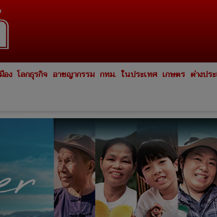
มือง
โลกธุรกิจ
อาชญากรรม
กทม.
ในประเทศ
เกษตร
ต่างปร