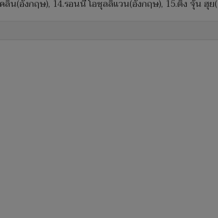
ลิน(อังกฤษ), 14.รอนนี่ โอซุลลิแวน(อังกฤษ), 15.ติง จุ้น ฮุย(