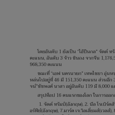
โดยอันดับ 1 ยังเป็น “ไอ้ปืนกล” จัดด์ 
คะแนน, อันดับ 3 จ้าว ซินถง จากจีน 1,176,5
968,350 คะแนน
ขณะที่ “เอฟ นครนายก” เทพไชยา อุ่นหนู
หล่นไปอยู่ที่ 46 มี 151,350 คะแนน ส่วนอีก 3 
จน์”ชัชพงศ์ นาสา อยู่อันดับ 119 มี 8,000 แต
สรุปท็อป 16 คนแรกของโลก ในการออกสตา
1. จัดด์ ทรัมป์(อังกฤษ), 2. นีล โรเบิร์ตส
อร์ฟีย์(อังกฤษ), 7.มาร์ค เจ.วิลเลี่ยมส์(เวลส์)