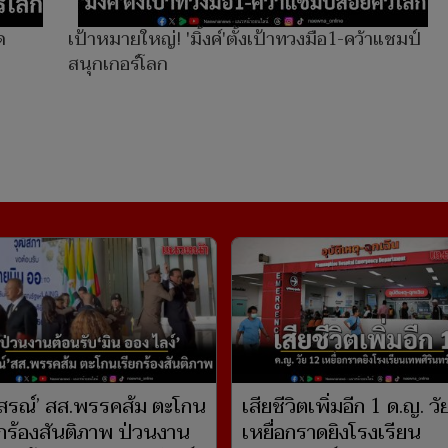
ด
เป้าหมายใหญ่! 'มิ้งค์'ตั้งเป้าทวงมือ1-คว้าแชมป์
สนุกเกอร์โลก
ุสรณ์’ สส.พรรคส้ม ตะโกน
เสียชีวิตเพิ่มอีก 1 ด.ญ. ว
ยกร้องสันติภาพ ป่วนงาน
เหยื่อกราดยิงโรงเรียน