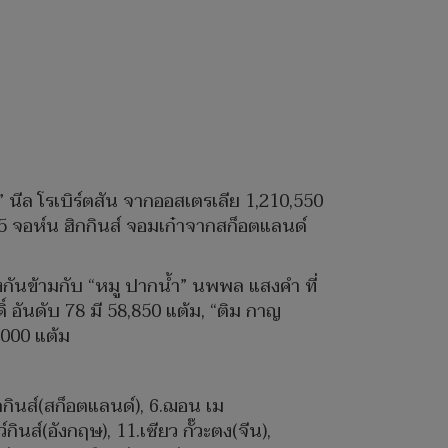
” นีล โรเบิร์ตสัน จากออสเตรเลีย 1,210,550
บ 5 จอห์น ฮิกกินส์ จอมเก๋าจากสก็อตแลนด์
งกันข้ามกับ “หมู ปากน้ำ” นพพล แสงคำ ที่
ดิ์ อันดับ 78 มี 58,850 แต้ม, “ติม กาญ
7,000 แต้ม
 ฮิกกินส์(สก็อตแลนด์), 6.ฌอน เม
ว์กินส์(อังกฤษ), 11.เซียว กั๊วะตง(จีน),