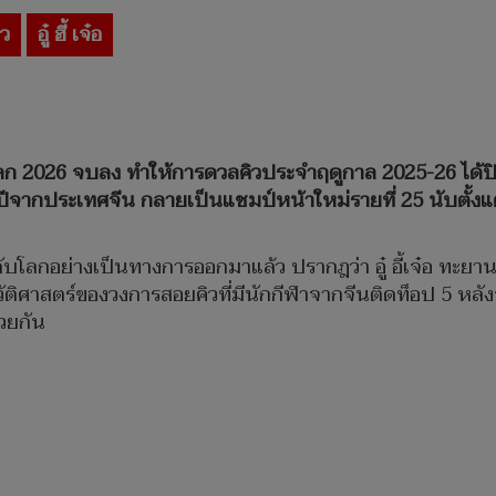
ิว
อู๋ ฮี้ เจ๋อ
โลก 2026 จบลง ทำให้การดวลคิวประจำฤดูกาล 2025-26 ได้ป
ปีจากประเทศจีน กลายเป็นแชมป์หน้าใหม่รายที่ 25 นับตั้งแต่เข้า
นดับโลกอย่างเป็นทางการออกมาแล้ว ปรากฎว่า อู๋ อี้เจ๋อ ทะยา
ติศาสตร์ของวงการสอยคิวที่มีนักกีฬาจากจีนติดท็อป 5 หลัง
วยกัน