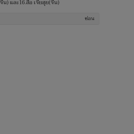
จีน) และ16.สือ เจียฮุย(จีน)
ซ่อน