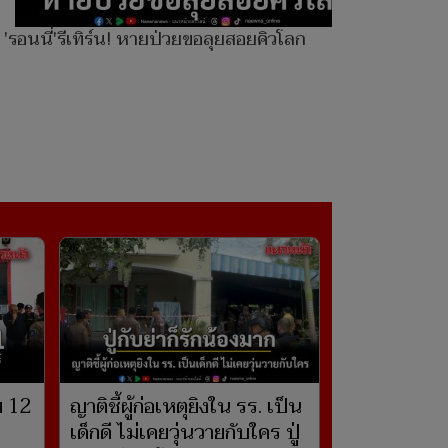
'รอนนี่'รีเทิร์น! หายป่วยขอลุยสอยคิวโลก
ัย 12
ญาติชี้ผู้ก่อเหตุยิงใน รร. เป็น
เด็กดี ไม่เคยวุ่นวายกับใคร ปู่