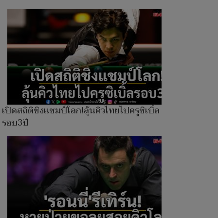
เปิดสถิติชิงแชมป์โลก!ลุ้นคิวไทยไปครูซิเบิ้ล
รอบ3ปี