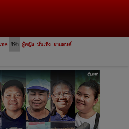
ะเทศ
กีฬา
ผู้หญิง
บันเทิง
ยานยนต์