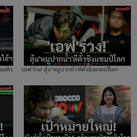
สอยคิว
'เอฟ'ร่วง! ลุ้น'หมูปากน้ำ'ตีตั๋วชิงแชมป์โลก