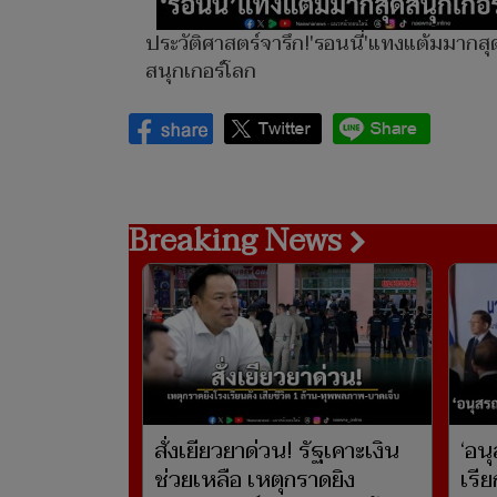
ประวัติศาสตร์จารึก!'รอนนี่'แทงแต้มมากสุ
สนุกเกอร์โลก
Breaking News
สั่งเยียวยาด่วน! รัฐเคาะเงิน
‘อน
ช่วยเหลือ เหตุกราดยิง
เรี