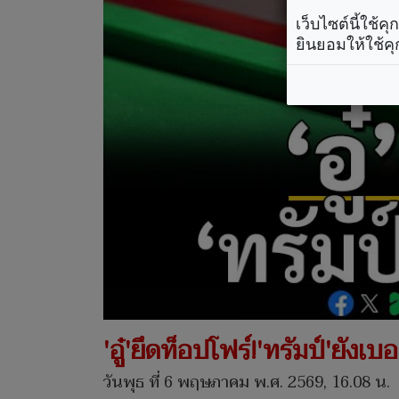
เว็บไซต์นี้ใช้
ยินยอมให้ใช้คุ
'อู๋'ยึดท็อปโฟร์!'ทรัมป์'ยังเ
วันพุธ ที่ 6 พฤษภาคม พ.ศ. 2569, 16.08 น.