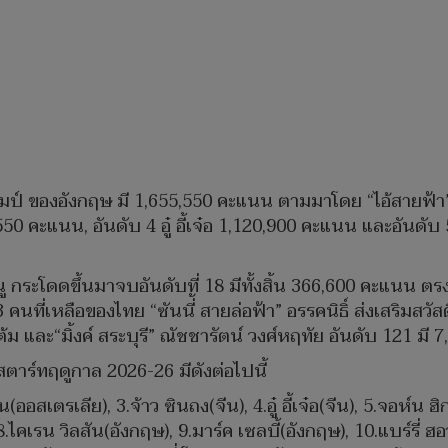
ทรัมป์ ของอังกฤษ มี 1,655,550 คะแนน ตามมาโดย “ไอ้สายฟ้า
50 คะแนน, อันดับ 4 อู๋ อี้เจ๋อ 1,120,900 คะแนน และอันดั
 กระโดดขึ้นมาจบอันดับที่ 18 มีทั้งสิ้น 366,600 คะแนน ตร
คนที่เหลือของไทย “ซันนี่้ สายล่อฟ้า” อรรคนิธิ์ ส่งเสริมสวัส
้ม และ“มิ้งค์ สระบุรี” ณัชชารัตน์ วงศ์หฤทัย อันดับ 121 มี 
ร์ทฤดูกาล 2026-26 มีดังต่อไปนี้
ัน(ออสเตรเลีย), 3.จ้าว ซินถง(จีน), 4.อู๋ อี้เจ๋อ(จีน), 5.จอห์น
, 8.ไคเรน วิลสัน(อังกฤษ), 9.มาร์ค เซลบี้(อังกฤษ), 10.แบร์รี่ ฮอ