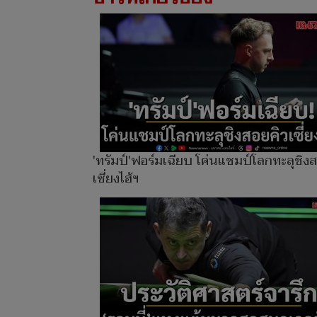
'ทรัมป์'ฟอร์มเฉียบ โค่นแชมป์โลกทะลุชิง
เซี่ยงไฮ้ฯ