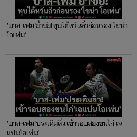
'บาส-เฟม'ย้ำชัย!ทุบไต้หวันลิ่วก่อนรอง'ไชน่า
โอเพ่น'
'บาส-เฟม'ประเดิมลิ่ว!เข้ารอบสองขนไก่'เจ
แปนโอเพ่น'