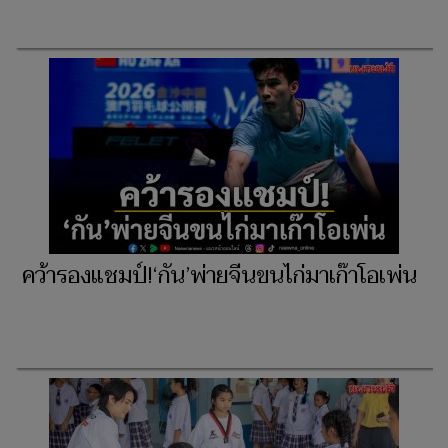
คว้ารองแชมป์!‘กัน’พ่ายจีนขนไก่มาเก๊าโอเพ่น