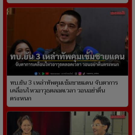
ทบ.ยัน 3 เหล่าทัพคุมเข้มชายแดน จับตาการ
เคลื่อนไหวอาวุธตลอดเวลา วอนอย่าตื่น
ตระหนก