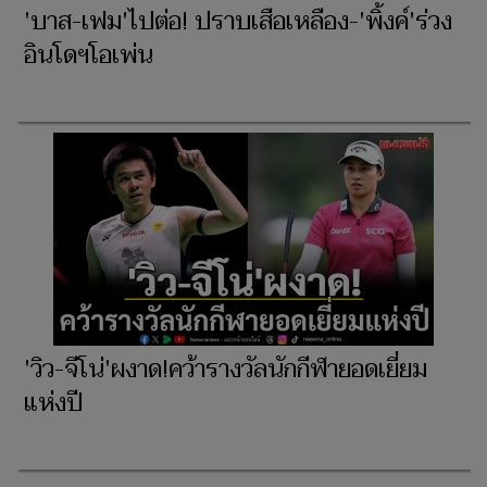
'บาส-เฟม'ไปต่อ! ปราบเสือเหลือง-'พิ้งค์'ร่วง
อินโดฯโอเพ่น
'วิว-จีโน่'ผงาด!คว้ารางวัลนักกีฬายอดเยี่ยม
แห่งปี