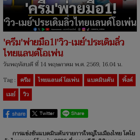
'ครีม'พ่ายมือ1!'วิว-เมย์'ประเดิมลิ่ว
ไทยแลนด์โอเพ่น
วันพฤหัสบดี ที่ 14 พฤษภาคม พ.ศ. 2569, 16.04 น.
Tag :
ครีม
ไทยแลนด์ โอเพ่น
แบดมินตัน
พิ้งค์
เมย์
วิว
การแข่งขันแบดมินตันรายการใหญ่ในเมืองไทย โตโย