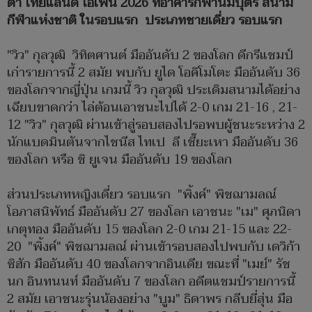
ต้า ไทยแลนด์ โอเพ่น 2026 ที่อาคารกีฬานิมิบุตร สนาม
กีฬาแห่งชาติ ในรอบแรก ประเภทชายเดี่ยว รอบแรก
"วิว" กุลวุฒิ วิทิตศานต์ มืออันดับ 2 ของโลก ดีกรีแชมป์
เก่ารายการนี้ 2 สมัย พบกับ ยูได โอคิโมโตะ มืออันดับ 36
ของโลกจากญี่ปุ่น เกมนี้ วิว กุลวุฒิ ประเดิมสนามได้อย่าง
เฉียบขาดกว่า ไล่ต้อนเอาชนะไปได้ 2-0 เกม 21-16 , 21-
12 "วิว" กุลวุฒิ ผ่านเข้าสู่รอบสองไปรอพบผู้ชนะระหว่าง 2
นักแบดมินตันจากไชนีส ไทเป ลี เชี๊ยะเหา มืออันดับ 36
ของโลก หรือ ชิ ยูเจน มืออันดับ 19 ของโลก
ส่วนประเภทหญิงเดี่ยว รอบแรก "พิ้งค์" พิชฌามลณ์
โอภาสนิพัทธ์ มืออันดับ 27 ของโลก เอาชนะ "เม" ศุภนิดา
เกตุทอง มืออันดับ 15 ของโลก 2-0 เกม 21-15 และ 22-
20 "พิ้งค์" พิชฌามลณ์ ผ่านเข้ารอบสองไปพบกับ เดวิก้า
ซิฮัก มืออันดับ 40 ของโลกจากอินเดีย ขณะที่ "เมย์" รัช
นก อินทนนท์ มืออันดับ 7 ของโลก อดีตแชมป์รายการนี้
2 สมัย เอาชนะรุ่นน้องอย่าง "บูม" ธิดาพร กลีบยี่สุ่น มือ