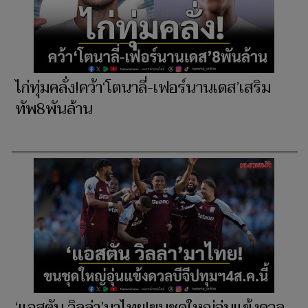
ไก่ทุ่มคลั่ง!คว้า‘โตนาลี่-เฟอร์นานเดส’เสริม
ทัพ8พันล้าน