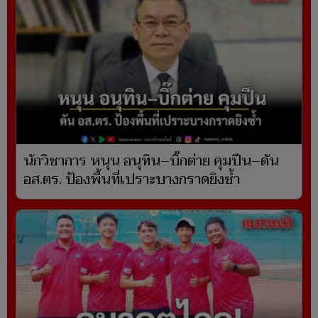
นักวิชาการ หนุน อนุทิน–บิ๊กต่าย คุมปืน–ดัน
อส.ตร. ป้องพื้นที่เปราะบางกราดยิงซ้ำ