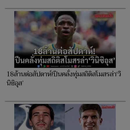
18ล้านต่อสัปดาห์!ปืนคลั่งทุ่มสถิติสโมสรล่า‘วิ
นิซิอุส’