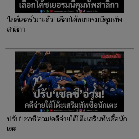
‘ไยส์เลอร์’มาแล้ว! เลือกโค้ชเยอรมนีคุมทัพ
สาลิกา
ปรับ‘เชลซี’อ่วม!คดีจ่ายใต้โต๊ะเสริมทัพซื้อนัก
เตะ