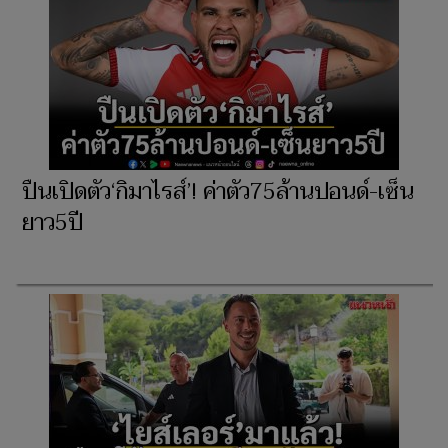
ปืนเปิดตัว‘กิมาไรส์’! ค่าตัว75ล้านปอนด์-เซ็น
ยาว5ปี