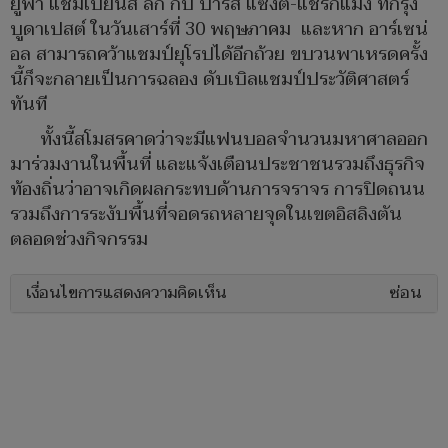
ยูฟ่า แชมเปี้ยนส์ ลีก กับ ปารีส แซงต์-แชร์กแมง ที่กรุง
บูดาเปสต์ ในวันเสาร์ที่ 30 พฤษภาคม และหาก อาร์เซน่
อล สามารถคว้าแชมป์ยุโรปได้อีกถ้วย ขบวนพาเหรดครั้ง
นี้ก็จะกลายเป็นการฉลอง ดับเบิลแชมป์ประวัติศาสตร์
ทันที
ทั้งนี้สโมสรคาดว่าจะมีแฟนบอลจำนวนมหาศาลออก
มาร่วมงานในพื้นที่ และแจ้งเตือนประชาชนรวมถึงธุรกิจ
ท้องถิ่นว่าอาจเกิดผลกระทบด้านการจราจร การปิดถนน
รวมถึงการระงับพื้นที่จอดรถหลายจุดในเขตอิสลิงตัน
ตลอดช่วงกิจกรรม
เงื่อนไขการแสดงความคิดเห็น
ซ่อน