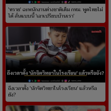
'ทราย' ฉะพนักงานต่างชาติเต็ม กทม. พูดไทยไม่
ได้ ลั่นแบบนี้ 'เอาเปรียบบ้านเรา'
ถึงเวลาตั้ง 'นักจิตวิทยาในโรงเรียน' แล้วหรือ
ยัง?