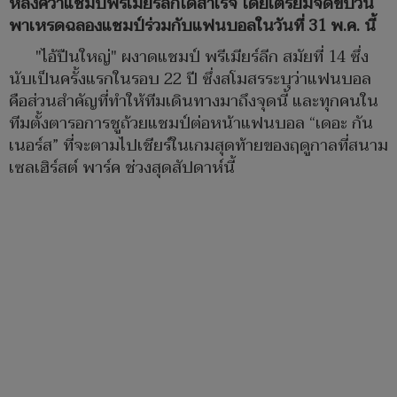
หลังคว้าแชมป์พรีเมียร์ลีกได้สำเร็จ โดยเตรียมจัดขบวน
พาเหรดฉลองแชมป์ร่วมกับแฟนบอลในวันที่ 31 พ.ค. นี้
"ไอ้ปืนใหญ่" ผงาดแชมป์ พรีเมียร์ลีก สมัยที่ 14 ซึ่ง
นับเป็นครั้งแรกในรอบ 22 ปี ซึ่งสโมสรระบุว่าแฟนบอล
คือส่วนสำคัญที่ทำให้ทีมเดินทางมาถึงจุดนี้ และทุกคนใน
ทีมตั้งตารอการชูถ้วยแชมป์ต่อหน้าแฟนบอล “เดอะ กัน
เนอร์ส” ที่จะตามไปเชียร์ในเกมสุดท้ายของฤดูกาลที่สนาม
เซลเฮิร์สต์ พาร์ค ช่วงสุดสัปดาห์นี้