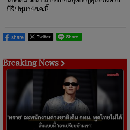
‘แอสตัน วิลล่า’มาไทย!ขนชุดใหญ่อุ่นแข้งดวล
บีจีปทุมฯ4ส.ค.นี้
Breaking News