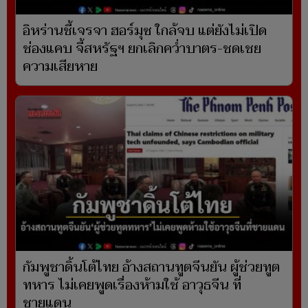
อิหร่านชี้เจรจา ฮอร์มุซ ใกล้จบ แต่ยังไม่เปิด
ช่องแคบ จี้สหรัฐฯ ยกเลิกคว่ำบาตร-ชดเชย
ความเสียหาย
กัมพูชาดิ้นโต้ไทย อ้างสถานทูตจีนยัน ผู้ช่วยทูต
ทหาร ไม่เคยพูดเรื่องห้ามใช้ อาวุธจีน ที่
ชายแดน