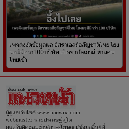
เพจดังงัดข้อมูลแฉ อิสราเอลถือสัญชาติไทย โยง
นอมินีกว่า100บริษัท เปิดชาบัดเฮาส์ ห้ามคน
ไทยเข้า
ผู้ดูแลเว็บไซต์ www.naewna.com
webmaster นายปรเมษฐ์ ภู่โต
ดูแลรับผิดชอบข่าว/ภาพ/โฆษณา/ข้อมูลอื่นๆที่