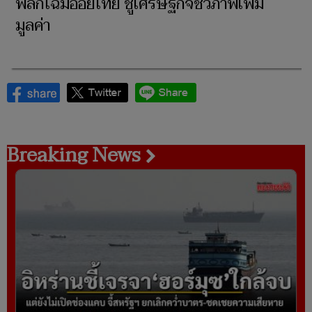
พลิกโฉมอ้อยไทย ชูเศรษฐกิจชีวภาพเพิ่ม
มูลค่า
Breaking News