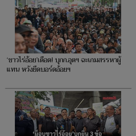
‘ชาวไร่อ้อย’เดือด! บุกก.อุตฯ ฉะเกมสรรหาผู้
แทน หวังยึดบอร์ดอ้อยฯ