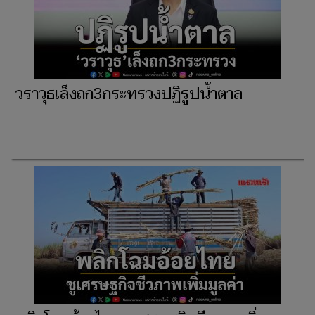
วราวุธเล็งถก3กระทรวงปฏิรูปน้ำตาล