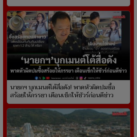
นายกฯ บุกเมนต์โต้สื่อดัง! พาดหัวผิดปมซื้อ
สร้อยให้ภรรยา เตือนเช็กให้ชัวร์ก่อนตีข่าว