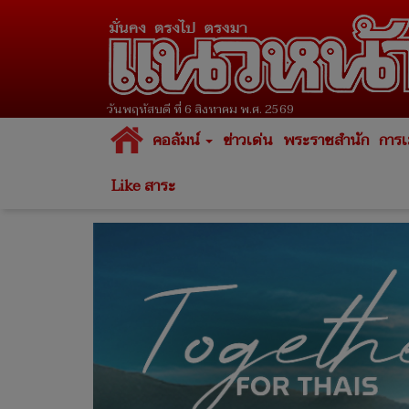
วันพฤหัสบดี ที่ 6 สิงหาคม พ.ศ. 2569
คอลัมน์
ข่าวเด่น
พระราชสำนัก
การเ
Like สาระ