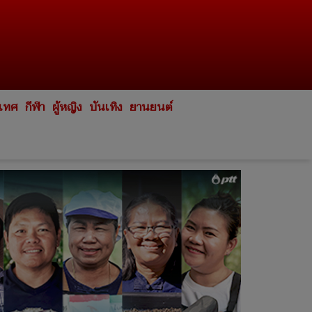
ะเทศ
กีฬา
ผู้หญิง
บันเทิง
ยานยนต์