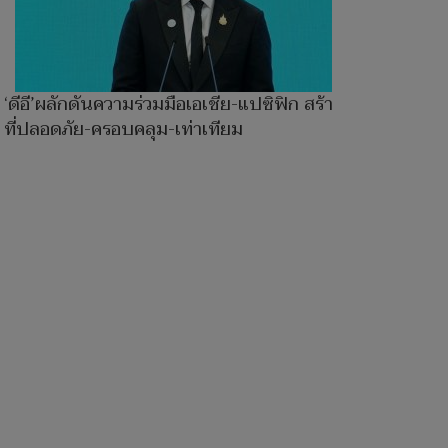
‘ดีอี’ผลักดันความร่วมมือเอเชีย-แปซิฟิก สร้าง AI
ที่ปลอดภัย-ครอบคลุม-เท่าเทียม