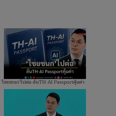
‘ไชยชนก’ไปต่อ ลั่นTH-AI Passportคุ้มค่า