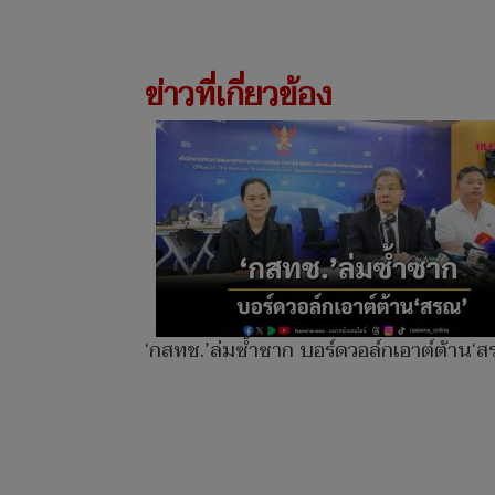
ข่าวที่เกี่ยวข้อง
‘กสทช.’ล่มซ้ำซาก บอร์ดวอล์กเอาต์ต้าน‘ส