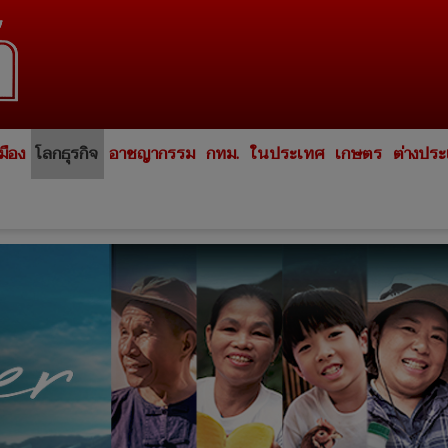
มือง
โลกธุรกิจ
อาชญากรรม
กทม.
ในประเทศ
เกษตร
ต่างปร