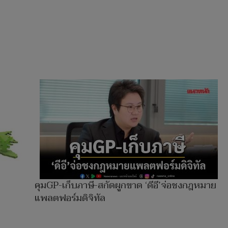
คุมGP-เก็บภาษี-สกัดผูกขาด ‘ดีอี’จ่อชงกฎหมาย
แพลตฟอร์มดิจิทัล