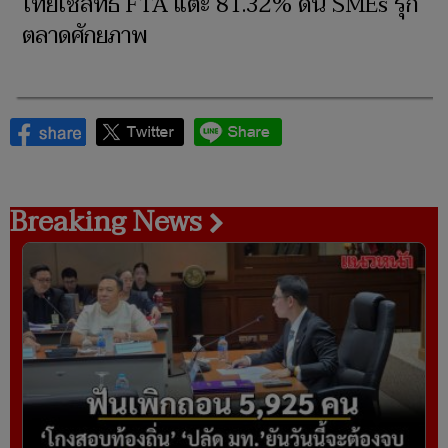
ไทยใช้สิทธิ FTA แตะ 81.32% ดัน SMEs รุก
ตลาดศักยภาพ
Breaking News