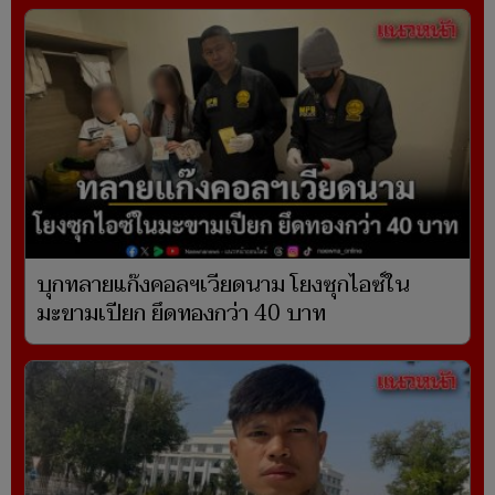
บุกทลายแก๊งคอลฯเวียดนาม โยงซุกไอซ์ใน
มะขามเปียก ยึดทองกว่า 40 บาท