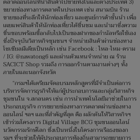
ตลาดออนไลน์ที่นำสินค้าไปขายทั้งในและต่างประเทศ 3)
ขยายช่องทางการตลาดในประเทศ เช่น สนามบิน ร้าน
ขายของที่ระลึกให้นักท่องเที่ยว และศูนย์การค้าชั้นนำ เพื่อ
เผยแพร่สินค้าให้นักท่องเที่ยวได้ชื่นชม และนำมาซึ่งความ
ชื่นชอบพร้อมซื้อกลับไปเป็นของฝากของกำนัลหรือใช้เอง
ซึ่งปัจจุบันวิสาหกิจชุมชนฯ จำหน่ายสินค้าผ่านช่องทาง
โซเชียลมีเดียเป็นหลัก เช่น Facebook : ไหล-ไหม-คราม
/ IG: @nawatong6 และผ่านตัวแทนจำหน่าย ณ ร้าน
SACICT Shop รวมถึง การออกร้านตามงานต่างๆ ทั้ง
ภายในและนอกจังหวัด
“กรมฯได้เตรียมจัดอบรมหลักสูตรที่มีจำเป็นต่อการ
บริหารจัดการธุรกิจให้แก่ผู้ประกอบการและกลุ่มวิสาหกิจ
ชุมชนใน จ.สกลนคร เช่น การนำเทคโนโลยีมาช่วยในการ
ประกอบธุรกิจ การขยายช่องทางการตลาดผ่านช่องทาง
ออนไลน์ ฯลฯ และที่สำคัญที่สุด คือ ผลักดันให้วิสาหกิจฯ
เข้าร่วมโครงการ Digital Village BCG ชุมชนออนไลน์
นวัตกรรมรักษ์โลก ซึ่งเป็นหนึ่งในโครงการเรือธงของก
รมฯ ที่จะช่วยให้ผู้ประกอบการท้องถิ่นสามารถขยายการ