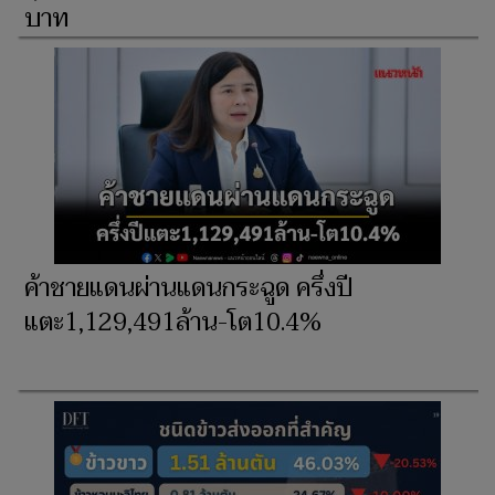
บาท
ค้าชายแดนผ่านแดนกระฉูด ครึ่งปี
แตะ1,129,491ล้าน-โต10.4%