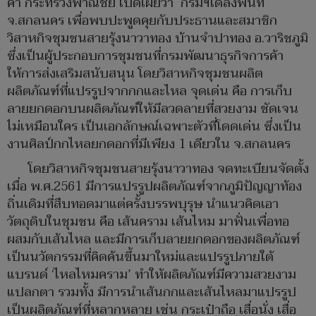
ค้า กระทรวงพาณิชย์ เปิดเผยว่า กรมฯได้ลงพื้นที่
จ.สกลนคร เพื่อพบปะพูดคุยกับประธานและสมาชิก
วิสาหกิจชุมชนสายรุ้งนาวาทอง บ้านจำปาทอง อ.วาริชภูมิ
ซึ่งเป็นผู้ประกอบการชุมชนที่กรมพัฒนาธุรกิจการค้า
ให้การส่งเสริมสนับสนุน โดยวิสาหกิจชุมชนผลิต
ผลิตภัณฑ์ที่แปรรูปจากกกและไหล จุดเด่น คือ การเก็บ
ลายยกดอกบนผลิตภัณฑ์ให้มีลวดลายที่สวยงาม ชัดเจน
ไม่เหมือนใคร เป็นเอกลักษณ์เฉพาะตัวที่โดดเด่น ซึ่งเป็น
งานศิลป์กกไหลยกดอกที่มีเพียง 1 เดียวใน จ.สกลนคร
โดยวิสาหกิจชุมชนสายรุ้งนาวาทอง จดทะเบียนจัดตั้ง
เมื่อ พ.ศ.2561 มีการแปรรูปผลิตภัณฑ์จากภูมิปัญญาท้อง
ถิ่นเดิมที่สืบทอดมาแต่ครั้งบรรพบุรุษ นำแนวคิดเอา
วัตถุดิบในชุมชน คือ เส้นคราม เส้นไหม มาฟั่นเพื่อทอ
ผสมกับเส้นไหล และมีการเก็บลายยกดอกของผลิตภัณฑ์
เป็นนวัตกรรมที่คิดค้นขึ้นมาใหม่และแปรรูปภายใต้
แบรนด์ ‘ไหลไหมคราม’ ทำให้ผลิตภัณฑ์มีความสวยงาม
แปลกตา รวมทั้ง มีการนำเส้นกกและเส้นไหลมาแปรรูป
เป็นผลิตภัณฑ์ที่หลากหลาย เช่น กระเป๋าถือ เสื่อนั่ง เสื่อ