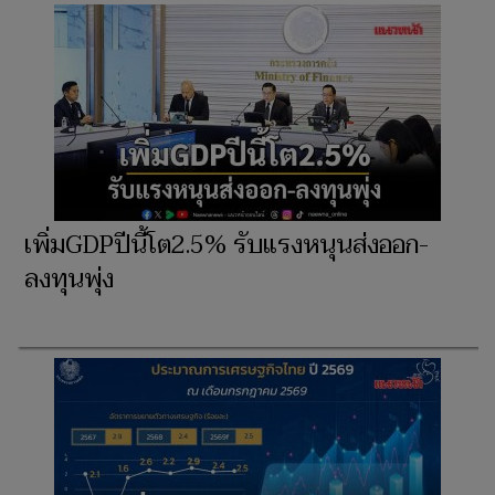
เพิ่มGDPปีนี้โต2.5% รับแรงหนุนส่งออก-
ลงทุนพุ่ง