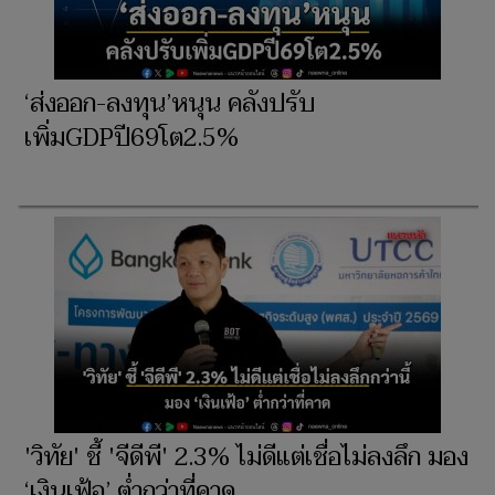
‘ส่งออก-ลงทุน’หนุน คลังปรับ
เพิ่มGDPปี69โต2.5%
'วิทัย' ชี้ 'จีดีพี' 2.3% ไม่ดีแต่เชื่อไม่ลงลึก มอง
‘เงินเฟ้อ’ ต่ำกว่าที่คาด