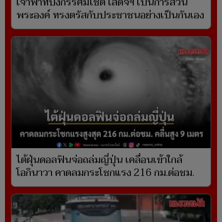
เจ้าฟ้าทีปังกรรัศมีโชติ เสด็จฯ เป็นการส่วน
พระองค์ ทรงตรัสกับประชาชนอย่างเป็นกันเอง
ไต้ฝุ่นดอลฟินจ่อถล่มญี่ปุ่น เคลื่อนเข้าใกล้
โอกินาวา คาดลมกระโชกแรง 216 กม.ต่อชม.