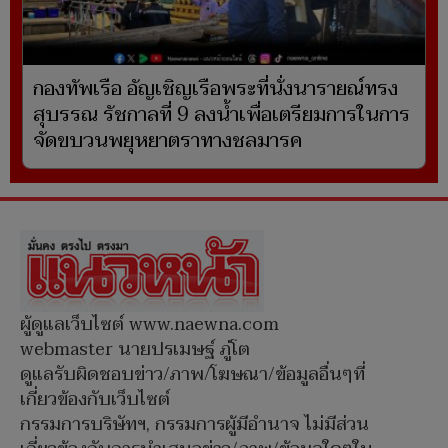
กองทัพเรือ อัญเชิญเรือพระที่นั่งนารายณ์ทรง
สุบรรณ รัชกาลที่ 9 ลงน้ำเพื่อเตรียมการในการ
จัดขบวนพยุหยาตราทางชลมารค
ผู้ดูแลเว็บไซต์ www.naewna.com
webmaster นายปรเมษฐ์ ภู่โต
ดูแลรับผิดชอบข่าว/ภาพ/โฆษณา/ข้อมูลอื่นๆที่
เกี่ยวข้องกับเว็บไซต์
กรรมการบริษัทฯ, กรรมการผู้มีอำนาจ ไม่มีส่วน