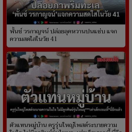
พั้นช์ วรกาญจน์ ปล่อยลุคหวานปนแซ่บ แจก
ความสดใสในวัย 41
ตัวแทนหมู่บ้าน ครูรุ่นใหญ่โพสต์ระบายความ