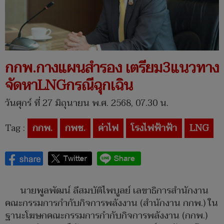
กกพ.กางแผนสำรอง เตรียม3แนวทาง
จัดหาLNGกรณีฉุกเฉิน
วันศุกร์ ที่ 27 มิถุนายน พ.ศ. 2568, 07.30 น.
Tag :
กกพ.
กพช.
ค่าไฟ
โรงไฟฟ้าฟ้า
LNG
นายพูลพัฒน์ ลีสมบัติไพบูลย์ เลขาธิการสำนักงาน
คณะกรรมการกำกับกิจการพลังงาน (สำนักงาน กกพ.) ใน
ฐานะโฆษกคณะกรรมการกำกับกิจการพลังงาน (กกพ.)