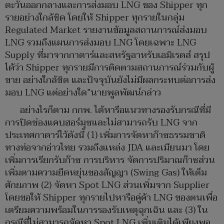
ตะวันออกกลางและการส่งมอบ LNG ของ Shipper ทุก
รายอย่างใกล้ชิด โดยให้ Shipper ทุกรายในกลุ่ม
Regulated Market รายงานข้อมูลสถานการณ์ส่งมอบ
LNG รวมถึงแผนการส่งมอบ LNG โดยเฉพาะ LNG
Supply ที่มาจากกาตาร์และสหรัฐอาหรับเอมิเรตส์ สรุป
ได้ว่า Shipper ทุกรายมีการติดตามสถานการณ์ร่วมกับผู้
ขาย อย่างใกล้ชิด และปัจจุบันยังไม่มีผลกระทบต่อการส่ง
มอบ LNG แต่อย่างใด”นายพูลพัฒน์กล่าว
อย่างไรก็ตาม กกพ. ได้หารือแนวทางรองรับกรณีที่มี
การปิดช่องแคบฮอร์มุซและไม่สามารถรับ LNG จาก
ประเทศกาตาร์ไว้ดังนี้ (1) เพิ่มการจัดหาก๊าซธรรมชาติ
ทางท่อจากอ่าวไทย รวมถึงแหล่ง JDA และเมียนมา โดย
เพิ่มการเรียกรับก๊าซ การบริหาร จัดการปริมาณก๊าซส่วน
เพิ่มตามความยืดหยุ่นของสัญญา (Swing Gas) ให้เต็ม
ศักยภาพ (2) จัดหา Spot LNG ส่วนเพิ่มจาก Supplier
โดยขอให้ Shipper ทุกรายไปหารือคู่ค้า LNG ของตนเพื่อ
เตรียมความพร้อมในการรองรับเหตุฉุกเฉิน และ (3) ใน
กรณีที่ไม่สามารถจัดหา Spot LNG เพิ่มเติมได้เพียงพอ