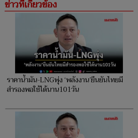
ข่าวที่เกี่ยวข้อง
ราคาน้ำมัน-LNGพุ่ง ‘พลังงาน’ยืนยันไทยมี
สำรองพอใช้ได้นาน101วัน