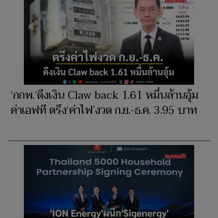
‘กกพ.’ดึงเงิน Claw back 1.61 หมื่นล้านอุ้ม
ค่าเอฟที ตรึง‘ค่าไฟ’งวด ก.ย.-ธ.ค. 3.95 บาท