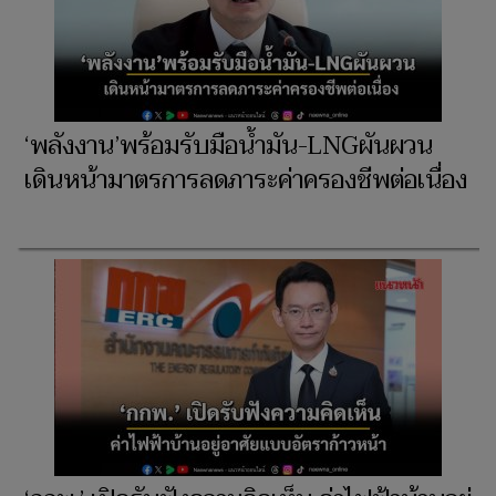
‘พลังงาน’พร้อมรับมือน้ำมัน-LNGผันผวน
เดินหน้ามาตรการลดภาระค่าครองชีพต่อเนื่อง