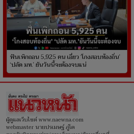
ฟันเพิกถอน 5,925 คน เอี่ยว ‘โกงสอบท้องถิ่น’
‘ปลัด มท.’ ยันวันนี้จะต้องจบแน่
ผู้ดูแลเว็บไซต์ www.naewna.com
webmaster นายปรเมษฐ์ ภู่โต