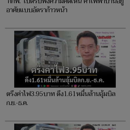
‘กกพ.’ เปิดรับฟังความคิดเห็น ค่าไฟฟ้าบ้านอยู่
อาศัยแบบอัตราก้าวหน้า
ตรึงค่าไฟ3.95บาท ดึง1.61หมื่นล้านอุ้มบิล
ก.ย.-ธ.ค.