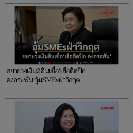
ขยายวงเงิน2สินเชื่อ‘เสือติดปีก-
คงกระพัน’อุ้มSMEsฝ่าวิกฤต