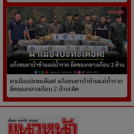
ผาเมืองปะทะเดือด! แก๊งขนยาบ้าข้ามแม่น้ำรวก
ยึดของกลางเกือบ 2 ล้านเม็ด