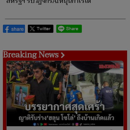
สหรัฐฯ รับวัฏจักรAIหนุนกำไรโต
Breaking News