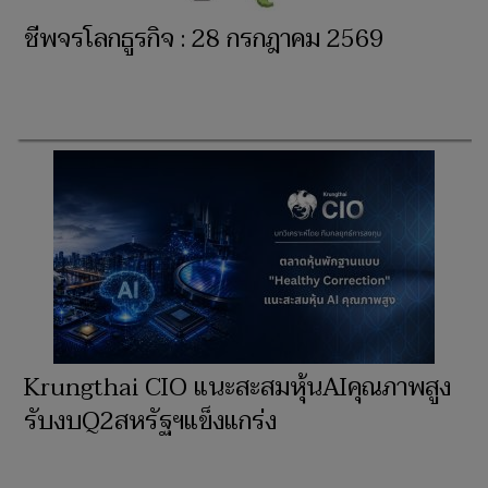
ชีพจรโลกธูรกิจ : 28 กรกฎาคม 2569
Krungthai CIO แนะสะสมหุ้นAIคุณภาพสูง
รับงบQ2สหรัฐฯแข็งแกร่ง