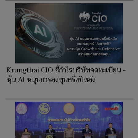
Krungthai CIO ชี้กำไรบริษัทจดทะเบียน -
หุ้น AI หนุนการลงทุนครึ่งปีหลัง