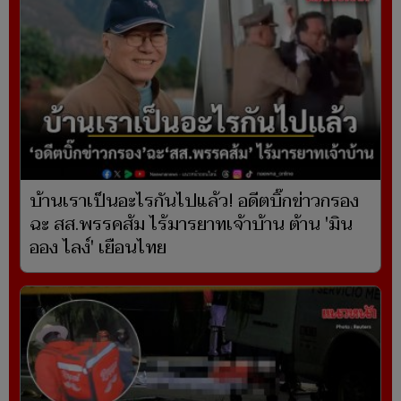
บ้านเราเป็นอะไรกันไปแล้ว! อดีตบิ๊กข่าวกรอง
ฉะ สส.พรรคส้ม ไร้มารยาทเจ้าบ้าน ต้าน 'มิน
ออง ไลง์' เยือนไทย