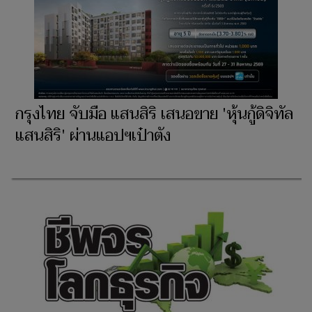
กรุงไทย จับมือ แสนสิริ เสนอขาย 'หุ้นกู้ดิจิทัล
แสนสิริ' ผ่านแอปฯเป๋าตัง