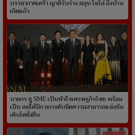
บรรยากาศเศร้า ญาติรับร่าง ฮลุน โซโล่ ถึงบ้าน
เกิดแล้ว
นายกฯ ชู SME เป็นหัวใจเศรษฐกิจไทย พร้อม
เป็น ลมใต้ปีก ยกระดับขีดความสามารถแข่งขัน
เติบโตยั่งยืน