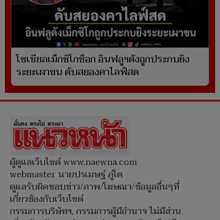
โซเชียลเม็กซิโกช็อก อินฟลูฯดังถูกประกบยิง
ระยะเผาขน ดับสยองคาไลฟ์สด
ผู้ดูแลเว็บไซต์ www.naewna.com
webmaster นายปรเมษฐ์ ภู่โต
ดูแลรับผิดชอบข่าว/ภาพ/โฆษณา/ข้อมูลอื่นๆที่
เกี่ยวข้องกับเว็บไซต์
กรรมการบริษัทฯ, กรรมการผู้มีอำนาจ ไม่มีส่วน