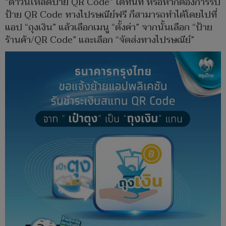
“ดาวน์โหลดป้าย QR Code” ได้ทันที หรือหากต้องการรับ
ป้าย QR Code ทางไปรษณีย์ฟรี ก็สามารถทำได้โดยไปที่
แอป “ถุงเงิน” แล้วเลือกเมนู “ตั้งค่า” จากนั้นเลือก “ป้าย
ร้านค้า/QR Code” และเลือก “จัดส่งทางไปรษณีย์”