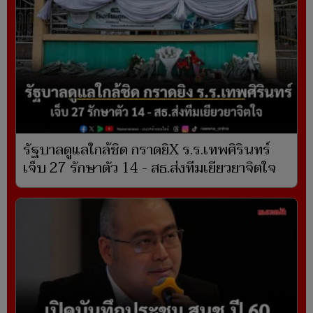
รัฐบาลดูแลใกล้ชิด กราดยิX ร.ร.เทพศิรินทร์
เจ็บ 27 รักษาตัว 14 - สธ.ส่งทีมเยียวยาจิตใจ