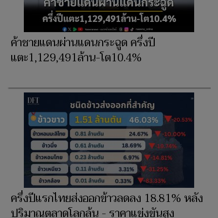
ค้าชายแดนผ่านแดนกระฉูด ครึ่งปี
แตะ1,129,491ล้าน-โต10.4%
ครึ่งปีแรกไทยส่งออกข้าวลดลง 18.81% หลัง
ปริมาณตลาดโลกล้น - ราคาแข่งขันสูง