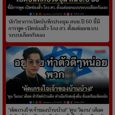
นักวิชาการเปิดบันทึกประชุม สนช.ปี 60 ชี้มี
การพูด-เปิดช่องฮั้ว-โกง สว. ตั้งแต่ออกแบบ
ระบบเลือกกันเอง
'หัดเกรงใจเจ้าของบ้านบ้าง!' 'ตูน วีแกน' เดือด