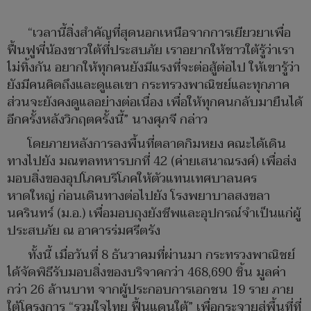
“เวลานี้สิ่งสำคัญที่สุดนอกเหนือจากการเยียวยาเพื่อ
ฟื้นฟูพี่น้องชาวใต้ที่ประสบภัย เราอยากให้ชาวใต้รู้ว่าเรา
ไม่ทิ้งกัน อยากให้ทุกคนยังมีแรงที่จะต่อสู้ต่อไป ให้เขารู้ว่า
ยังมีคนคิดถึงและดูแลเขา กระทรวงพาณิชย์และทุกภาค
ส่วนจะยังคงดูแลอย่างต่อเนื่อง เพื่อให้ทุกคนกลับมายืนได้
อีกครั้งหลังวิกฤตครั้งนี้” นางศุภจี กล่าว
โดยภายหลังการลงพื้นที่ตลาดกิมหยง คณะได้เดิน
ทางไปยัง มณฑลทหารบกที่ 42 (ค่ายเสนาณรงค์) เพื่อส่ง
มอบสิ่งของอุปโภคบริโภคให้ตัวแทนเทศบาลนคร
หาดใหญ่ ก่อนเดินทางต่อไปยัง โรงพยาบาลสงขลา
นครินทร์ (ม.อ.) เพื่อมอบถุงยังชีพและอุปกรณ์จำเป็นแก่ผู้
ประสบภัย ณ อาคารร่มศรีตรัง
ทั้งนี้ เมื่อวันที่ 8 ธันวาคมที่ผ่านมา กระทรวงพาณิชย์
ได้จัดพิธีรับมอบสิ่งของบริจาคกว่า 468,690 ชิ้น มูลค่า
กว่า 26 ล้านบาท จากผู้ประกอบการเอกชน 19 ราย ภาย
ใต้โครงการ “รวมใจไทย ฟื้นแดนใต้” เพื่อกระจายสู่พื้นที่ที่