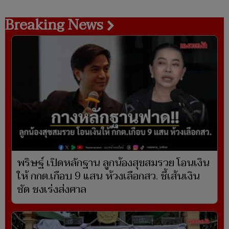
Breaking News
พริษฐ์ เปิดหลักฐาน ลูกน้องสุขสมรวย โอนเงิน
ให้ กกต.เกือบ 9 แสน ห้วงเลือกสว. ชี้เส้นเงิน
ชัด ชงเร่งส่งศาล