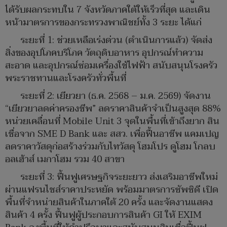
ได้รับผลกระทบใน 7 จังหวัดภาคใต้ให้เร็วที่สุด และเดิน
หน้ามาตรการของกระทรวงพาณิชย์ทั้ง 3 ระยะ ได้แก่
ระยะที่ 1: ช่วยเหลือเร่งด่วน (ดำเนินการแล้ว) จัดส่ง
สิ่งของอุปโภคบริโภค วัตถุดิบอาหาร อุปกรณ์ทำความ
สะอาด และอุปกรณ์ซ่อมเครื่องใช้ไฟฟ้า สนับสนุนโรงครัว
พระราชทานและโรงครัวทั่วพื้นที่
ระยะที่ 2: เยียวยา (ธ.ค. 2568 – ม.ค. 2569) จัดงาน
“เยียวยาลดค่าครองชีพ” ลดราคาสินค้าจำเป็นสูงสุด 88%
หน่วยเคลื่อนที่ Mobile Unit 3 จุดในพื้นที่เข้าถึงยาก สิน
เชื่อจาก SME D Bank และ สสว. เพื่อฟื้นอาชีพ แคมเปญ
ลดราคาวัสดุก่อสร้างร่วมกับไทวัสดุ โฮมโปร ดูโฮม โกลบ
อลเฮ้าส์ เมกาโฮม รวม 40 สาขา
ระยะที่ 3: ฟื้นฟูเศรษฐกิจระยะยาว ส่งเสริมอาชีพใหม่
ผ่านแฟรนไชส์ราคาประหยัด พร้อมมาตรการซัพซิดี เปิด
พื้นที่จำหน่ายสินค้าในภาคใต้ 20 ครั้ง และจัดงานแสดง
สินค้า 4 ครั้ง ฟื้นฟูผู้ประกอบการสินค้า GI ให้ EXIM