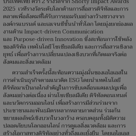
ประเทศไทย คว้า 2 รางวัลจาก Shorty Impact Awards
2025 เวทีรางวัลระดับโลกด้านการสื่อสารดิจิทัลและการ
ตลาดเพื่อสังคมที่ได้รับการยอมรับอย่างกว้างขวางจาก
องค์กรแบรนด์ และเอเจนซีชั้นนำทั่วโลก โดยมุ่งยกย่องผล
งานด้าน Impact-driven Communication
และ Purpose-driven Innovation ซึ่งสะท้อนการใช้พลัง
ของดิจิทัล เทคโนโลยี โซเชียลมีเดีย และการสื่อสารเชิงกล
ยุทธ์ เพื่อสร้างการเปลี่ยนแปลงเชิงบวกที่เกิดผลจริงต่อ
สังคมและสิ่งแวดล้อม
ความสำเร็จครั้งนี้สะท้อนความมุ่งมั่นของเอไอเอสใน
การดำเนินธุรกิจตามแนวคิด ESG โดยนำเทคโนโลยี
ดิจิทัลมาเป็นกลไกสำคัญในการขับเคลื่อนแคมเปญเพื่อ
สังคมอย่างต่อเนื่อง ผ่านโซเชียลมีเดีย ดิจิทัลคอนเทนต์
และนวัตกรรมออนไลน์ เพื่อสร้างการมีส่วนร่วมจาก
ประชาชนและพันธมิตรหลากหลายภาคส่วน ร่วมกัน
ขยายผลลัพธ์เชิงบวกในวงกว้าง ครอบคลุมทั้งมิติความ
ปลอดภัยบนโลกออนไลน์ การดูแลสิ่งแวดล้อม และการ
สร้างโอกาสทางดิจิทัลอย่างทั่วถึงและยั่งยืน โดยเอไอเอส