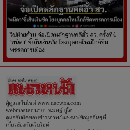
วิปฝ่ายค้าน จ่อเปิดหลักฐานคดีฮั้ว สว. ครั้งที่4
'พนิดา' ชี้เส้นเงินชัด โยงบุคคลใหม่ใกล้ชิด
พรรคการเมือง
ผู้ดูแลเว็บไซต์ www.naewna.com
webmaster นายปรเมษฐ์ ภู่โต
ดูแลรับผิดชอบข่าว/ภาพ/โฆษณา/ข้อมูลอื่นๆที่
เกี่ยวข้องกับเว็บไซต์