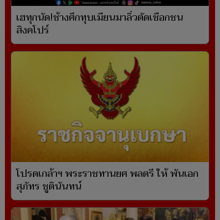
เฮทุกนัด!ช้างศึกทุบเมียนมาลิ่วตัดเชือกชน
สิงคโปร์
โปรดเกล้าฯ พระราชทานยศ พลตรี ให้ พันเอก
สุภัทร ชูตินันทน์