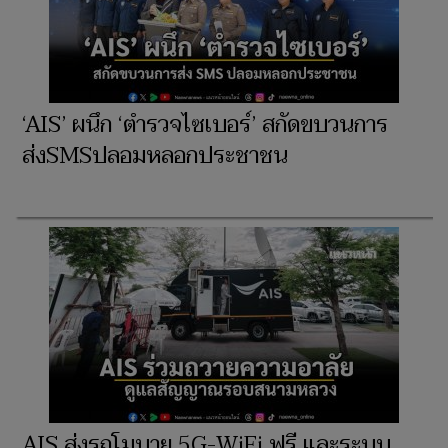
‘AIS’ ผนึก ‘ตำรวจไซเบอร์’ สกัดขบวนการ
ส่งSMSปลอมหลอกประชาชน
AIS ส่งรถโมบาย 5G-WiFi ฟรี และระบบ