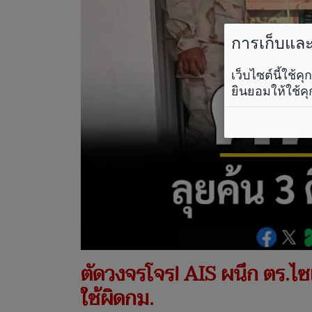
การเก็บและใ
เว็บไซต์นี้ใช้
ยินยอมให้ใช้คุ
ตัดวงจรโจร! AIS ผนึก ตร.ไซ
ใช้ผิดกม.