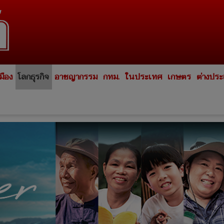
มือง
โลกธุรกิจ
อาชญากรรม
กทม.
ในประเทศ
เกษตร
ต่างปร