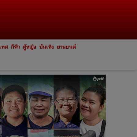
ะเทศ
กีฬา
ผู้หญิง
บันเทิง
ยานยนต์