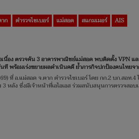
ตาก
ตำรวจไซเบอร์
แม่สอด
สแกมเมอร์
AIS
นื่อง ตรวจค้น 3 อาคารพาณิชย์แม่สอด พบติดตั้ง VPN และอ
ันที พร้อมเร่งขยายผลดำเนินคดี ย้ำภารกิจปกป้องคนไทย
0 ม.ค.69) ที่ อ.แม่สอด จ.ตาก ตำรวจไซเบอร์ โดย กก.2 บก.สอ
3 หลัง ซึ่งมีเจ้าหน้าที่เอไอเอส ร่วมสนับสนุนการตรวจสอบเ