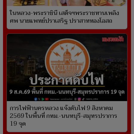
ในหลวง-พระราชินี เสด็จฯพระราชทานเพลิง
ศพ นายแพทย์ปราเสริฐ ปราสาททองโอสถ
การไฟฟ้านครหลวง แจ้งดับไฟ 9 สิงหาคม
2569 ในพื้นที่ กทม.-นนทบุรี-สมุทรปราการ
19 จุด