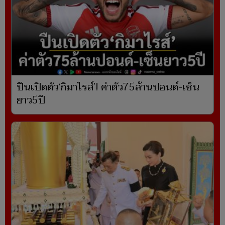
ปืนเปิดตัว‘กิมาไรส์’! ค่าตัว75ล้านปอนด์-เซ็น
ยาว5ปี