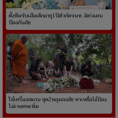
ตั้งทีมจับเสือเด็กอายุ1ปีตัวกัดจนท. งัด5แผน
ป้องกันภัย
ใช้เครื่องสแกน ขุด2หลุมสงสัย หาเหยื่อไอ้ป๋อง
ไม่เจอศพเพิ่ม