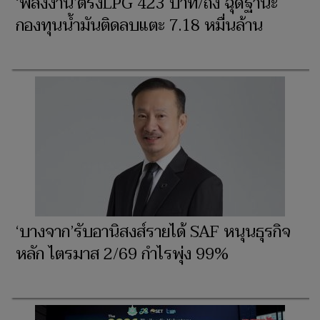
‘พลังงาน’ตรึงLPG 423 บาท/ถัง ฉุดฐานะ
กองทุนน้ำมันติดลบแตะ 7.18 หมื่นล้าน
‘บางจาก’รับอานิสงส์รายได้ SAF หนุนธุรกิจ
หลัก ไตรมาส 2/69 กำไรพุ่ง 99%