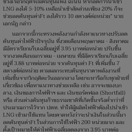
ช่วงเจอวิกฤติจะมีต้นทุนแพง ฉะนั้น หากลดการนำเข้า
LNG ลงได้ 5-10% เหลือนำเข้าสัดส่วนเพียง 20% ก็จะ
ช่วยลดต้นทุนค่าFt ลงได้ราว 10 สตางค์ต่อหน่วย” นาย
เอกนัฏ กล่าว
นอกจากนี้กระทรวงพลังงานกำลังหาแนวทางปรับลด
ต้นทุนค่าไฟฟ้าปัจจุบัน ที่งวดเดือนพฤษภาคม - สิงหาคม
มีอัตราเรียกเก็บเฉลี่ยอยู่ที่ 3.95 บาทต่อหน่วย ปรับขึ้น
จากงวดเดือนมกราคม - เมษายน ที่มีอัตราเรียกเก็บเฉลี่ย
อยู่ที่ 3.88 บาทต่อหน่วย จากต้นทุนค่า Ft ที่เพิ่มขึ้น 7
สตางค์ต่อหน่วย ตามผลกระทบต้นทุนราคาพลังงานที่
เพิ่มขึ้นจากวิกฤติตะวันออกกลาง โดยจะหารือกับทุกฝ่ายที่
เกี่ยวข้อง เพื่อหาแนวทางช่วยเหลือ เช่น อาจจะของบก
ลาง, เงินของการไฟฟ้าฯ และ เงินชอร์ตฟอล (Shortfall)
หรือ ส่วนต่างต้นทุนก๊าซธรรมชาติที่เกิดขึ้นจริงต่ำกว่าที่
ประมาณการไว้จาก ปตท. ทำให้ผู้ผลิตไฟฟ้าต้องไปนำเข้า
LNG เข้ามาใช้แทน โดยคาดหวังว่าจะนำเงินในส่วนนี้มา
ลดต้นทุนค่าFt ในส่วนการใช้ไฟฟ้า 200 หน่วยแรก และ
ตั้งเป้าหมายให้ค่าไฟฟ้าเฉลี่ยลดลงจาก 3.95 บาทต่อ