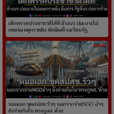
เด็กพรรคประชาชาติได้ที อ้างนร.ปอเนาะไม่
เคยก่อเหตุกราดยิง ซัดมีแต่โรงเรียนรัฐ
หมอเอก ขุดสปสช.รัวๆ นอกจากจ่ายNGO ฉ่ำๆ
ยังจ่ายกันใน ตระกูลส. ด้วย