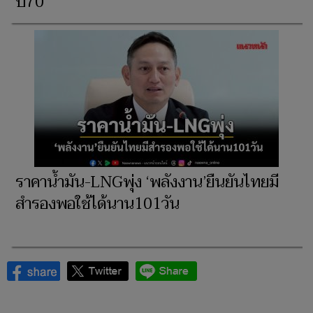
ปี70
ราคาน้ำมัน-LNGพุ่ง ‘พลังงาน’ยืนยันไทยมี
สำรองพอใช้ได้นาน101วัน