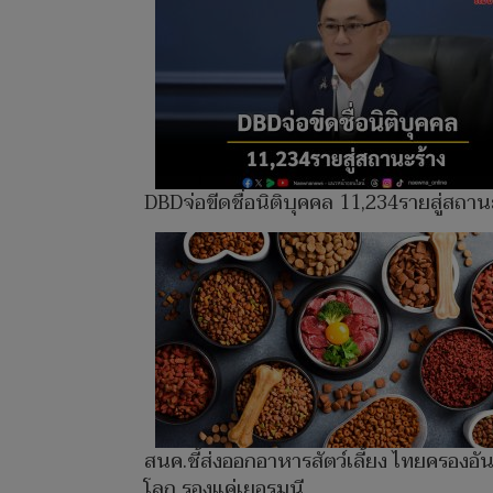
DBDจ่อขีดชื่อนิติบุคคล 11,234รายสู่สถาน
สนค.ชี้ส่งออกอาหารสัตว์เลี้ยง ไทยครองอั
โลก รองแค่เยอรมนี