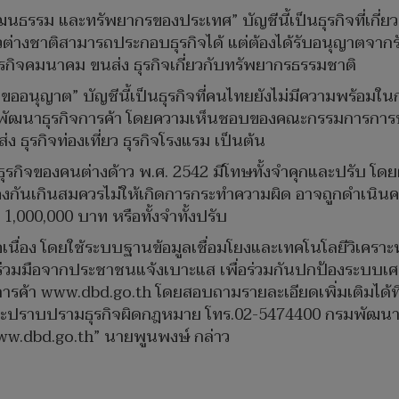
ง วัฒนธรรม และทรัพยากรของประเทศ” บัญชีนี้เป็นธุรกิจที่เกี
่างชาติสามารถประกอบธุรกิจได้ แต่ต้องได้รับอนุญาตจากร
) ธุรกิจคมนาคม ขนส่ง ธุรกิจเกี่ยวกับทรัพยากรธรรมชาติ
้องขออนุญาต” บัญชีนี้เป็นธุรกิจที่คนไทยยังไม่มีความพร้อ
กรมพัฒนาธุรกิจการค้า โดยความเห็นชอบของคณะกรรมการการปร
่ง ธุรกิจท่องเที่ยว ธุรกิจโรงแรม เป็นต้น
จของคนต่างด้าว พ.ศ. 2542 มีโทษทั้งจำคุกและปรับ โดยผู้ที่
องกันเกินสมควรไม่ให้เกิดการกระทำความผิด อาจถูกดำเนินค
ง 1,000,000 บาท หรือทั้งจำทั้งปรับ
นื่อง โดยใช้ระบบฐานข้อมูลเชื่อมโยงและเทคโนโลยีวิเคราะห์ค
่วมมือจากประชาชนแจ้งเบาะแส เพื่อร่วมกันปกป้องระบบเ
การค้า www.dbd.go.th โดยสอบถามรายละเอียดเพิ่มเติมได้ท
ละปราบปรามธุรกิจผิดกฎหมาย โทร.02-5474400 กรมพัฒนาธ
ww.dbd.go.th” นายพูนพงษ์ กล่าว