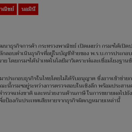
าณิชย์
นอมินี
นาธุรกิจการค้า กระทรวงพาณิชย์ เปิดเผยว่า กรมฯได้เปิดปฏ
ลักลอบดำเนินธุรกิจที่อยู่ในบัญชีท้ายของ พ.ร.บ.การประกอบ
 โดยกรมฯได้นำเทคโนโลยีมาวิเคราะห์และเชื่อมโยงฐานข้อมูล
เข้ามาประกอบธุรกิจในไทยโดยไม่ได้รับอนุญาต ซึ่งอาจเข้าข่
ขณะนี้กรมฯอยู่ระหว่างการตรวจสอบในเชิงลึก พร้อมประสาน
ตำรวจแห่งชาติ และหน่วยงานด้านภาษี ในการขยายผลไปยังเค
่อป้องกันประเทศเสียหายจากธุรกิจผิดกฎหมายเหล่านี้