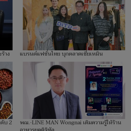
ะร้าง
แบรนด์แฟชั่นไทย บุกตลาดเซี่ยเหมิน
นดับ 2
พณ.-LINE MAN Wongnai เติมความรู้ให้ร้าน
อาหารยุคดิจิทัล