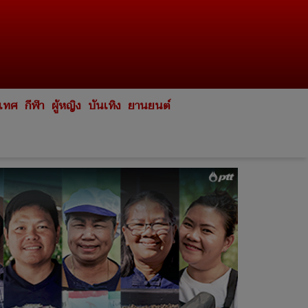
ะเทศ
กีฬา
ผู้หญิง
บันเทิง
ยานยนต์