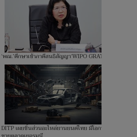
‘พณ.’ศึกษาเข้าภาคีสนธิสัญญา‘WIPO GRATK’
DITP เผยชิ้นส่วนอะไหล่ยานยนต์ไทย มีโอกาส
ขายตลาดเยอรมนี