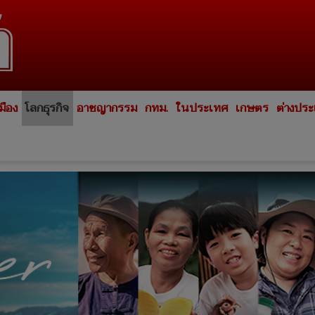
มือง
โลกธุรกิจ
อาชญากรรม
กทม.
ในประเทศ
เกษตร
ต่างปร