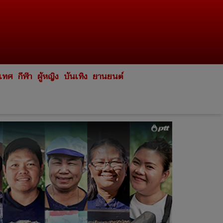
ะเทศ
กีฬา
ผู้หญิง
บันเทิง
ยานยนต์