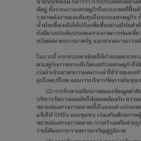
นายนันทพงษ์ กล่าวว่า การปรับลดลงอย่างต่อ
มีอยู่ ทั้งจากภาวะเศรษฐกิจในประเทศที่ฟื้
ราคาพลังงานและต้นทุนในระบบเศรษฐกิจ ทั้งน
น้ำมันเชื้อเพลิงได้ปรับเพิ่มขึ้นอย่างมีนั
ยังมีแรงประคับประคองจากภาคการท่องเที่ยว
หวังต่อมาตรการภาครัฐ และหากสถานการณ์ภา
ในการนี้ กระทรวงพาณิชย์ได้กำหนดแนวทาง
ควบคู่กับการยกระดับโครงสร้างเศรษฐกิจให้ม
เร่งดำเนินมาตรการลดภาระค่าใช้จ่ายและสร้
อุปโภคบริโภค และการบริหารจัดการต้นทุน
(2) การรักษาเสถียรภาพและเพิ่มมูลค่าส
บริหารจัดการผลผลิตให้สอดคล้องกับ ความ
ขยายช่องทางการตลาดทั้งในและต่างประเทศ เ
แข็งให้ SMEs และชุมชน เร่งเสริมศักยภาพ
ขยายช่องทางการตลาด การสร้างเครือข่ายธุรกิ
รายได้และกระจายความเจริญสู่ภูมิภาค