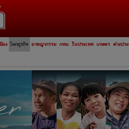
มือง
โลกธุรกิจ
อาชญากรรม
กทม.
ในประเทศ
เกษตร
ต่างปร