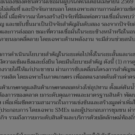
เนื่องของดัชนีความเชื่อมั่นผู้บริโภคในเดือนเมษายน 2569 
นตัวไม่เต็มที่ และปัจจัยภายนอก โดยเฉพาะสถานการณ์ความขั
ี้ เมื่อพิจารณาโครงสร้างปัจจัยที่มีผลต่อความเชื่อมั่นพบ
ยสำคัญ และขยับขึ้นมาเป็นปัจจัยสำคัญอันดับสอง รองจากปัจจั
และการส่งออก ขณะที่ความเชื่อมั่นในระยะข้างหน้าหรือในอน
ยนอกคลี่คลาย โดยเฉพาะด้านพลังงาน จะมีส่วนช่วยสนับสนุ
การดำเนินนโยบายสำคัญในระยะต่อไปทั้งในระยะสั้นและระ
ีความเข้มแข็งและยั่งยืน โดยมีนโยบายสำคัญ ดังนี้ (1) การ
างรายได้ให้แก่ประชาชน ผ่านการขับเคลื่อนโครงการสำคัญขอ
การผลิต โดยเฉพาะในภาคเกษตร เพื่อลดแรงกดดันด้านค่าครอ
ินค้าเกษตรดูแลสินค้าเกษตรตลอดห่วงโซ่อุปทาน ตั้งแต่ต้นน
ต้องการของตลาด ยกระดับคุณภาพและมาตรฐานสินค้า พัฒนา
พื่อเพิ่มขีดความสามารถในการแข่งขันและสร้างมูลค่าเพิ่มใ
ผู้ประกอบการ โดยเฉพาะ SMEs และผู้ประกอบการชุมชน ผ่า
จ รวมถึงการยกระดับสินค้าและบริการด้วยอัตลักษณ์ท้องถิ่น 