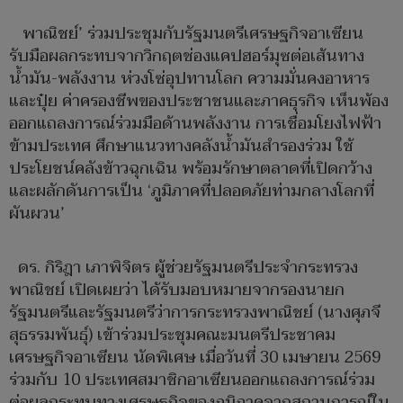
พาณิชย์’ ร่วมประชุมกับรัฐมนตรีเศรษฐกิจอาเซียน
รับมือผลกระทบจากวิกฤตช่องแคปฮอร์มุซต่อเส้นทาง
น้ำมัน-พลังงาน ห่วงโซ่อุปทานโลก ความมั่นคงอาหาร
และปุ๋ย ค่าครองชีพของประชาชนและภาคธุรกิจ เห็นพ้อง
ออกแถลงการณ์ร่วมมือด้านพลังงาน การเชื่อมโยงไฟฟ้า
ข้ามประเทศ ศึกษาแนวทางคลังน้ำมันสำรองร่วม ใช้
ประโยชน์คลังข้าวฉุกเฉิน พร้อมรักษาตลาดที่เปิดกว้าง
และผลักดันการเป็น ‘ภูมิภาคที่ปลอดภัยท่ามกลางโลกที่
ผันผวน’
ดร. กิริฎา เภาพิจิตร ผู้ช่วยรัฐมนตรีประจำกระทรวง
พาณิชย์ เปิดเผยว่า ได้รับมอบหมายจากรองนายก
รัฐมนตรีและรัฐมนตรีว่าการกระทรวงพาณิชย์ (นางศุภจี
สุธรรมพันธุ์) เข้าร่วมประชุมคณะมนตรีประชาคม
เศรษฐกิจอาเซียน นัดพิเศษ เมื่อวันที่ 30 เมษายน 2569
ร่วมกับ 10 ประเทศสมาชิกอาเซียนออกแถลงการณ์ร่วม
ต่อผลกระทบทางเศรษฐกิจของภูมิภาคจากสถานการณ์ใน