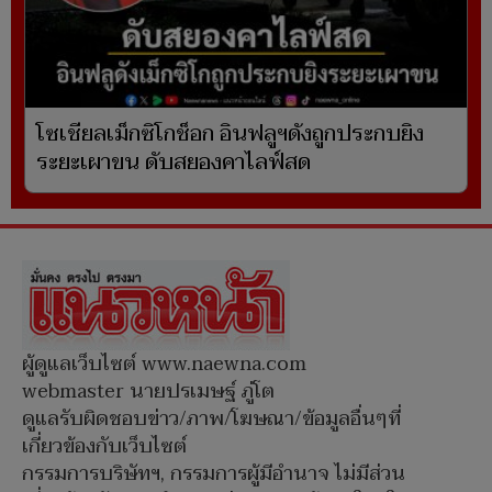
โซเชียลเม็กซิโกช็อก อินฟลูฯดังถูกประกบยิง
ระยะเผาขน ดับสยองคาไลฟ์สด
ผู้ดูแลเว็บไซต์ www.naewna.com
webmaster นายปรเมษฐ์ ภู่โต
ดูแลรับผิดชอบข่าว/ภาพ/โฆษณา/ข้อมูลอื่นๆที่
เกี่ยวข้องกับเว็บไซต์
กรรมการบริษัทฯ, กรรมการผู้มีอำนาจ ไม่มีส่วน