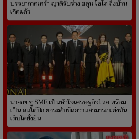
บรรยากาศเศร้า ญาติรับร่าง ฮลุน โซโล่ ถึงบ้าน
เกิดแล้ว
นายกฯ ชู SME เป็นหัวใจเศรษฐกิจไทย พร้อม
เป็น ลมใต้ปีก ยกระดับขีดความสามารถแข่งขัน
เติบโตยั่งยืน