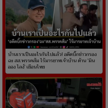
บ้านเราเป็นอะไรกันไปแล้ว! อดีตบิ๊กข่าวกรอง
ฉะ สส.พรรคส้ม ไร้มารยาทเจ้าบ้าน ต้าน 'มิน
ออง ไลง์' เยือนไทย