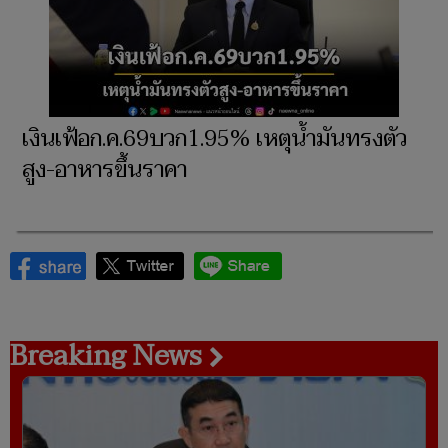
เงินเฟ้อก.ค.69บวก1.95% เหตุน้ำมันทรงตัว
สูง-อาหารขึ้นราคา​
Breaking News