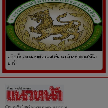
อดีตบิ๊กสถ.มอบตัว เจอ6ข้อหา อ้างทำตาม‘ทีโอ
อาร์’
ผู้ดูแลเว็บไซต์ www.naewna.com