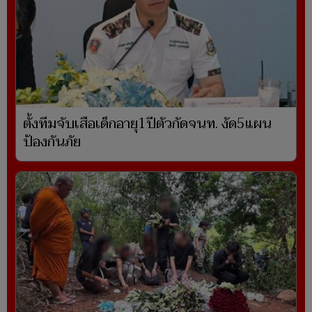
ตั้งทีมจับเสือเด็กอายุ1ปีตัวกัดจนท. งัด5แผน
ป้องกันภัย