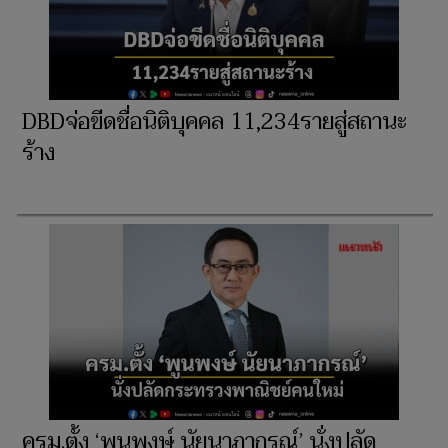
DBDจ่อขีดชื่อนิติบุคคล 11,234รายสู่สถานะ
ร้าง
ครม.ตั้ง ‘พูนพงษ์ นัยนาภากรณ์’ นั่งปลัด