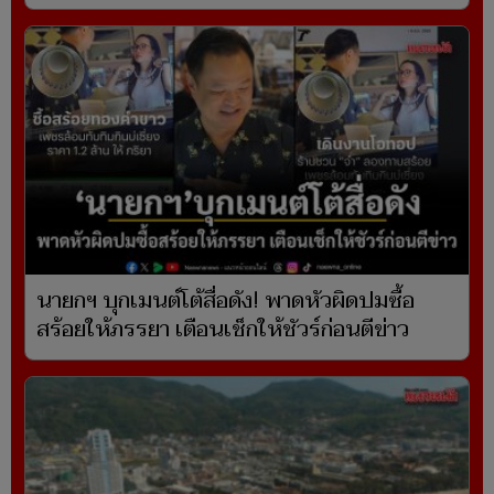
นายกฯ บุกเมนต์โต้สื่อดัง! พาดหัวผิดปมซื้อ
สร้อยให้ภรรยา เตือนเช็กให้ชัวร์ก่อนตีข่าว