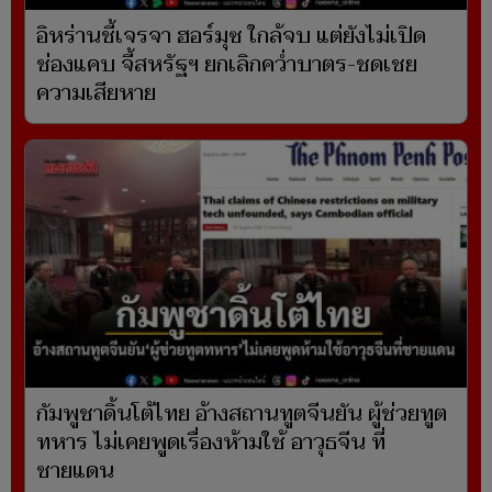
อิหร่านชี้เจรจา ฮอร์มุซ ใกล้จบ แต่ยังไม่เปิด
ช่องแคบ จี้สหรัฐฯ ยกเลิกคว่ำบาตร-ชดเชย
ความเสียหาย
กัมพูชาดิ้นโต้ไทย อ้างสถานทูตจีนยัน ผู้ช่วยทูต
ทหาร ไม่เคยพูดเรื่องห้ามใช้ อาวุธจีน ที่
ชายแดน