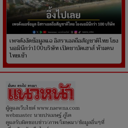
เพจดังงัดข้อมูลแฉ อิสราเอลถือสัญชาติไทย โยง
นอมินีกว่า100บริษัท เปิดชาบัดเฮาส์ ห้ามคน
ไทยเข้า
ผู้ดูแลเว็บไซต์ www.naewna.com
webmaster นายปรเมษฐ์ ภู่โต
ดูแลรับผิดชอบข่าว/ภาพ/โฆษณา/ข้อมูลอื่นๆที่