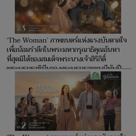
‘The Woman’ ภาพยนตร์แห่งแรงบันดาลใจ
เพื่อน้อมรำลึกในพระมหากรุณาธิคุณอันหา
ที่สุดมิได้ของสมเด็จพระนางเจ้าสิริกิติ์
พระบรมราชินีนาถ พระบรมราชชนนีพันปี
หลวง ผู้ทรงเป็น ‘แม่’ และ ‘รอยยิ้มแห่งแผ่น
ดิน’ จุดประกายความสว่างไสวแก่ชีวิตพสก
นิกรไทยชั่วนิรันดร์ ตอน ‘She is My Smile’
EP.3