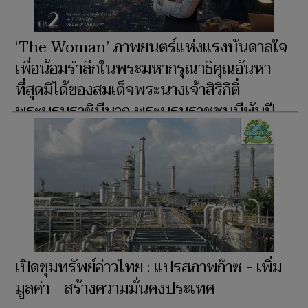
‘The Woman’ ภาพยนตร์แห่งแรงบันดาลใจ
เพื่อน้อมรำลึกในพระมหากรุณาธิคุณอันหา
ที่สุดมิได้ของสมเด็จพระนางเจ้าสิริกิติ์
พระบรมราชินีนาถ พระบรมราชชนนีพันปี
หลวง ผู้ทรงเป็น ‘แม่’ และ ‘รอยยิ้มแห่งแผ่น
ดิน’ จุดประกายความสว่างไสวแก่ชีวิตพสก
นิกรไทยชั่วนิรันดร์ ตอน ‘The Moon Still
Lives in My Heart’ EP.2
เปิดขุมทรัพย์อ่าวไทย : แปรสภาพก๊าซ - เพิ่ม
มูลค่า - สร้างความมั่นคงประเทศ