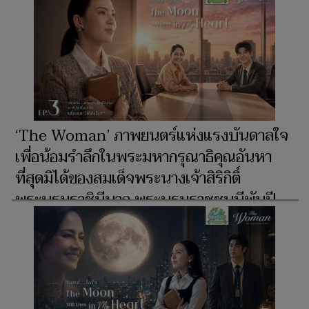
หลวง ผู้ทรงเป็น ‘แม่’ และ ‘รอยยิ้มแห่งแผ่น
ดิน’ จุดประกายความสว่างไสวแก่ชีวิตพสก
นิกรไทยชั่วนิรันดร์ ตอน ‘She is My Smile’
EP.1
‘The Woman’ ภาพยนตร์แห่งแรงบันดาลใจ
เพื่อน้อมรำลึกในพระมหากรุณาธิคุณอันหา
ที่สุดมิได้ของสมเด็จพระนางเจ้าสิริกิติ์
พระบรมราชินีนาถ พระบรมราชชนนีพันปี
หลวง ผู้ทรงเป็น ‘แม่’ และ ‘รอยยิ้มแห่งแผ่น
ดิน’ จุดประกายความสว่างไสวแก่ชีวิตพสก
นิกรไทยชั่วนิรันดร์ ตอน ‘The Moon Still
Lives in My Heart’ EP.3