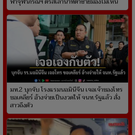
ฟ้าจุฬาภรณฯ ตรัสเล่านาทีตาซ้ายมองไม่เห็น
มท.2 บุกจับ โรงแรมนอมินีจีน เจอเจ้าของโทร
ขอเคลียร์ อ้างจ่ายเป็นงวดให้ จนท.รัฐแล้ว สั่ง
สาวถึงตัว