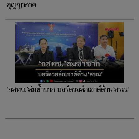
สุญญากาศ
‘กสทช.’ล่มซ้ำซาก บอร์ดวอล์กเอาต์ต้าน‘สรณ’