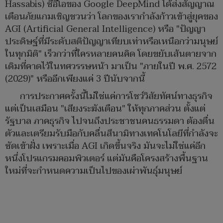
Hassabis) ซีอีโอของ Google DeepMind ได้ส่งสัญญาณ
เตือนภัยแกมเชิญชวนว่า โลกของเรากำลังก้าวเข้าสู่ยุคของ
AGI (Artificial General Intelligence) หรือ "ปัญญา
ประดิษฐ์ที่มีระดับสติปัญญาเทียบเท่าหรือเหนือกว่ามนุษย์
ในทุกมิติ" เร็วกว่าที่ใครหลายคนคิด โดยขยับเส้นตายจาก
เดิมที่คาดไว้ในทศวรรษหน้า มาเป็น "ภายในปี พ.ศ. 2572
(2029)" หรืออีกเพียงแค่ 3 ปีนับจากนี้
การประกาศครั้งนี้ไม่ใช่แค่การโชว์วิสัยทัศน์ทางธุรกิจ
แต่เป็นเสมือน "เสียงระฆังเตือน" ให้ทุกภาคส่วน ตั้งแต่
รัฐบาล ภาคธุรกิจ ไปจนถึงประชาชนคนธรรมดา ต้องตื่น
ตัวและเตรียมรับมือกับคลื่นสึนามิทางเทคโนโลยีที่กำลังจะ
ซัดเข้าฝั่ง เพราะเมื่อ AGI เกิดขึ้นจริง มันจะไม่ใช่แค่อีก
หนึ่งโปรแกรมคอมพิวเตอร์ แต่มันคือโครงสร้างพื้นฐาน
ใหม่ที่จะกำหนดความเป็นไปของเผ่าพันธุ์มนุษย์