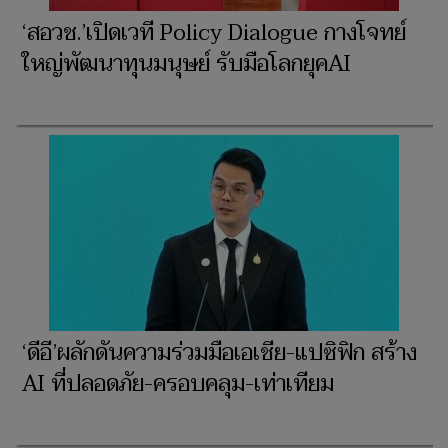
‘สอวช.’เปิดเวที Policy Dialogue กางโจทย์
ใหญ่พัฒนาทุนมนุษย์ รับมือโลกยุคAI
‘ดีอี’ผลักดันความร่วมมือเอเชีย-แปซิฟิก สร้าง
AI ที่ปลอดภัย-ครอบคลุม-เท่าเทียม