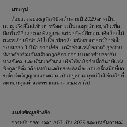
บทสรุป
ถ้อยแถลงของกูเกิลที่ขีดเส้นตายปี 2029 อาจเป็น
ความจริงที่ใกล้เข้ามา หรืออาจเป็นกลยุทธ์ทางธุรกิจเพื่อ
ยึดพื้นที่สื่อและกดดันคู่แข่ง แต่ผลลัพธ์ที่ตามมาคือ โลกได้
ตระหนักแล้วว่า AI ไม่ใช่เพียงนิยายวิทยาศาสตร์อีกต่อไป
ระยะเวลา 3 ปีนับจากนี้คือ "หน้าต่างแห่งโอกาส" สุดท้าย
ที่เราต้องร่วมกันสร้างกฎกติกา ออกแบบตาข่ายรองรับ
ทางสังคม และพัฒนาตัวเอง เพื่อให้แน่ใจว่าเมื่อวินาทีแห่ง
ซิงกูลาลิตี้มาถึง เทคโนโลยีทรงพลังนี้จะเป็นเครื่องมือที่ยก
ระดับจิตวิญญาณและความเป็นอยู่ของมนุษย์ ไม่ใช่กลไกที่
ลดทอนคุณค่าและพรากอนาคตของเราไป
แหล่งข้อมูลอ้างอิง
การขยับกรอบเวลา AGI เป็น 2029 และบทสัมภาษณ์