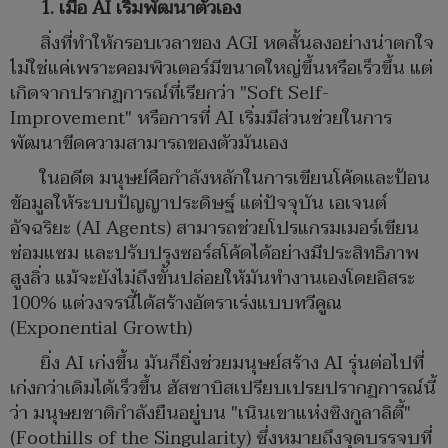
1. เมื่อ
AI
เริ่มพัฒนาตัวเอง
สิ่งที่ทำให้กรอบเวลาของ AGI หดสั้นลงอย่างน่าตกใจ
ไม่ใช่แค่เพราะคอมพิวเตอร์มีขนาดใหญ่ขึ้นหรือเร็วขึ้น แต่
เกิดจากปรากฏการณ์ที่เรียกว่า "Soft Self-
Improvement" หรือการที่ AI เริ่มมีส่วนช่วยในการ
พัฒนาขีดความสามารถของตัวมันเอง
ในอดีต มนุษย์คือกำลังหลักในการเขียนโค้ดและป้อน
ข้อมูลให้ระบบปัญญาประดิษฐ์ แต่ปัจจุบัน เอเจนต์
อัจฉริยะ (AI Agents) สามารถช่วยโปรแกรมเมอร์เขียน
ซ่อมแซม และปรับปรุงซอร์สโค้ดได้อย่างมีประสิทธิภาพ
สูงลิ่ว แม้จะยังไม่ถึงขั้นปล่อยให้มันทำงานเองโดยอิสระ
100% แต่วงจรนี้ได้สร้างอัตราเร่งแบบทวีคูณ
(Exponential Growth)
ยิ่ง AI เก่งขึ้น มันก็ยิ่งช่วยมนุษย์สร้าง AI รุ่นต่อไปที่
เก่งกว่าเดิมได้เร็วขึ้น ฮัสซาบิสเปรียบเปรยปรากฏการณ์นี้
ว่า มนุษยชาติกำลังยืนอยู่บน "เนินเขาแห่งซิงกูลาลิตี้"
(Foothills of the Singularity) ซึ่งหมายถึงจุดบรรจบที่