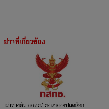
ข่าวที่เกี่ยวข้อง
ผ่าทางตัน‘กสทช.’ ชงนายกฯปลดล็อก