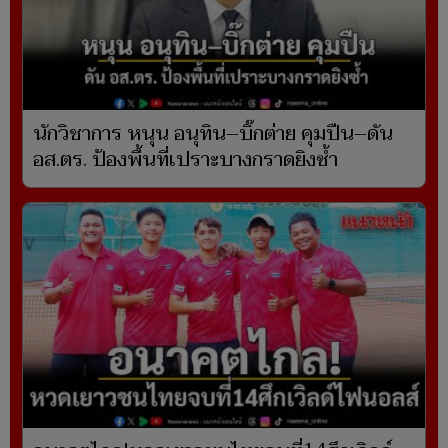
นักวิชาการ หนุน อนุทิน–บิ๊กต่าย คุมปืน–ดัน
อส.ตร. ป้องพื้นที่เปราะบางกราดยิงซ้ำ