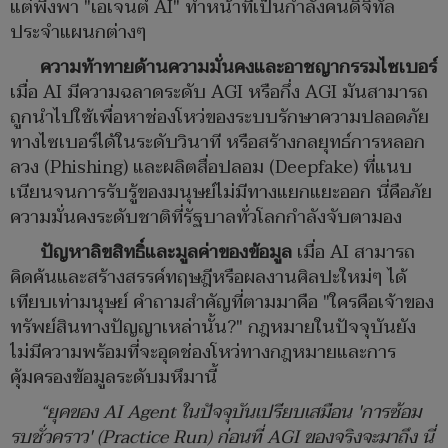
แต่พึ่งพา "เอเจนต์ AI" ทำหน้าที่เป็นกำลังคนดิจิทัล
ประจำแผนกต่างๆ
ความท้าทายด้านความมั่นคงและอาชญากรรมไซเบอร์
เมื่อ AI มีความฉลาดระดับ AGI หรือกึ่ง AGI มันสามารถ
ถูกนำไปใช้เพื่อหาช่องโหว่ของระบบรักษาความปลอดภัย
ทางไซเบอร์ได้ในระดับวินาที หรือสร้างกลยุทธ์การหลอก
ลวง (Phishing) และผลิตสื่อปลอม (Deepfake) ที่แนบ
เนียนจนการรับรู้ของมนุษย์ไม่มีทางแยกแยะออก นี่คือภัย
ความมั่นคงระดับชาติที่รัฐบาลทั่วโลกกำลังจับตามอง
ปัญหาลิขสิทธิ์และมูลค่าของข้อมูล
เมื่อ AI สามารถ
คิดค้นและสร้างสรรค์ทฤษฎีหรือผลงานศิลปะใหม่ๆ ได้
เทียบเท่ามนุษย์ คำถามสำคัญที่ตามมาคือ "ใครคือเจ้าของ
ทรัพย์สินทางปัญญาเหล่านั้น?" กฎหมายในปัจจุบันยัง
ไม่มีความพร้อมที่จะอุดช่องโหว่ทางกฎหมายและการ
คุ้มครองข้อมูลระดับมหึมานี้
“
ยุคของ
AI Agent
ในปัจจุบันเปรียบเสมือน
'
การซ้อม
รบชั่วคราว
' (Practice Run)
ก่อนที่
AGI
ของจริงจะมาถึง นี่