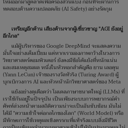
ใหม่ออกมาสู่ตลาดเพื่อครองส่วนแบ่ง ก่อนที่จะผ่านการ
ทดสอบด้านความปลอดภัย (AI Safety) อย่างรัดกุม
เหรียญอีกด้าน เสียงค้านจากผู้เชี่ยวชาญ "
AGI
ยังอยู่
อีกไกล"
แม้ผู้บริหารของ Google DeepMind จะแสดงความ
มั่นใจอย่างเต็มเปี่ยม แต่หากเรามองภาพกว้างในวงการ
วิทยาศาสตร์คอมพิวเตอร์ ยังคงมีข้อโต้แย้งที่หนักแน่น
และสมเหตุสมผล หนึ่งในหัวหอกสำคัญคือ ยาน เลอคุน
(Yann LeCun) เจ้าของรางวัลทัวริง (Turing Award) ผู้
บุกเบิกวงการ AI และหัวหน้านักวิทยาศาสตร์ของ Meta
แย้งอย่างดุเดือดว่า โมเดลภาษาขนาดใหญ่ (LLMs) ที่
เราใช้กันอยู่ในปัจจุบัน เป็นเพียงระบบการพยากรณ์คำ
ศัพท์ล่วงหน้าตามสถิติความน่าจะเป็นอันซับซ้อน มันไม่
ได้มี "ความเข้าใจต่อกลไกของโลก" (World Model) หรือ
มีทักษะการใช้เหตุผลเชิงตรรกะที่แท้จริงแบบสิ่งมีชีวิต
การป้อนข้อมูลจำนวนมหาศาลเข้าไปให้มันประมวลผล ไม่