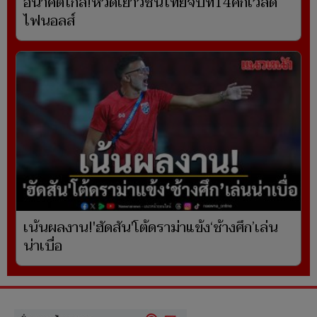
อนาคตไกล!หวดเยาวชนไทยจบที่14ศึกเวิลด์
ไฟนอลส์
เน้นผลงาน!'ฮัดสัน'โต้ดราม่าแข้ง‘ช้างศึก’เล่น
น่าเบื่อ