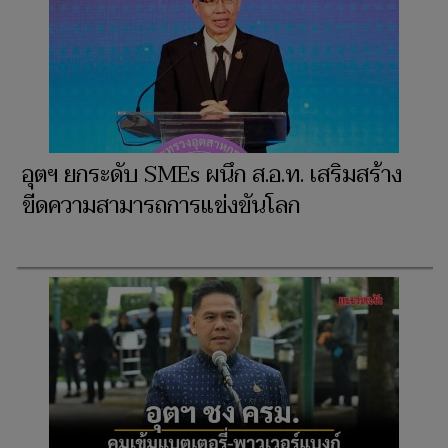
อุตฯ ยกระดับ SMEs ผนึก ส.อ.ท. เสริมสร้าง
ขีดความสามารถการแข่งขันโลก