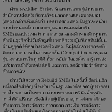
เพิ่มทางเศรษฐกิจกว่า 840 ล้านบาท
ด้าน ดร.ปณิตา ชินวัตร รักษาการแทนผู้อำนวยการ
สำนักงานส่งเสริมวิสาหกิจขนาดกลางและขนาดย่อม
(สสว.) กล่าวเพิ่มเติมว่า บทบาทของ สสว. ในฐานะหน่วย
งานกำหนดนโยบายและบูรณาการแผนส่งเสริม
SMEsของประเทศว่า ท่ามกลางแรงกดดันจากต้นทุนการ
ดำเนินธุรกิจที่ปรับตัวสูงขึ้น พฤติกรรมผู้บริโภคที่เปลี่ยน
ผ่านสู่ยุคดิจิทัลอย่างรวดเร็ว สสว. จึงมุ่งเน้นการยกระดับ
ขีดความสามารถในการแข่งขัน (Competitiveness)ของ
ผู้ประกอบการในทุกมิติ ทั้งการอัปสกิลองค์ความรู้ การส่ง
เสริมการเข้าถึงเทคโนโลยี และการปลดล็อกข้อจำกัดทาง
ด้านการเงิน
สำหรับโครงการ Rebuild SMEs ในครั้งนี้ ถือเป็นอีก
หนึ่งกลไกสำคัญ ที่จะช่วย 'ฟื้นฟู' และ 'ต่อยอด' ผู้ประกอบ
การไทยอย่างเป็นระบบ ผ่านกระบวนการวินิจฉัยธุรกิจ
การให้คำปรึกษาเชิงลึกโดยผู้เชี่ยวชาญการพัฒนาทักษะ
ด้านการบริหารจัดการ การตลาด การเงิน รวมถึงการ
เชื่อมโยงเครือข่ายและโอกาสทางธุรกิจใหม่ ๆ ให้กับผู้