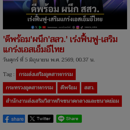
'ดีพร้อม'ผนึก'สสว.' เร่งฟื้นฟู-เสริม
แกร่งเอสเอ็มอีไทย
วันศุกร์ ที่ 5 มิถุนายน พ.ศ. 2569, 00.37 น.
Tag :
กรมส่งเสริมอุตสาหกรรม
กระทรวงอุตสาหกรรม
ดีพร้อม
สสว.
สำนักงานส่งเสริมวิสาหกิจขนาดกลางและขนาดย่อม