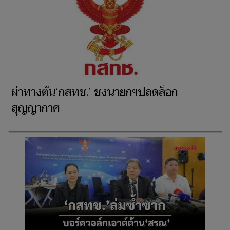
ผ่าทางตัน‘กสทช.’ ชงนายกฯปลดล็อก
สุญญากาศ