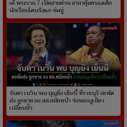
เต้ พระราม 7 เปิดสายด่วน อาสาคุ้มครองเด็ก
นักเรียนโดนรังแก-ข่มขู่
จับตา เนวิน พบ บุญยิ่ง เย็นนี้ ที่ราชบุรี สะพัด
ส่ง ลูกชาย ลง สส.สมัยหน้า จ่อหอบงูเขียว
เปลี่ยนขั้ว