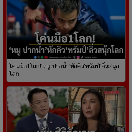
โค่นมือ1โลก!‘หมู ปากน้ำ’หักคิว‘ทรัมป์’ลิ่วสนุ้ก
โลก