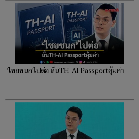
‘ไชยชนก’ไปต่อ ลั่นTH-AI Passportคุ้มค่า