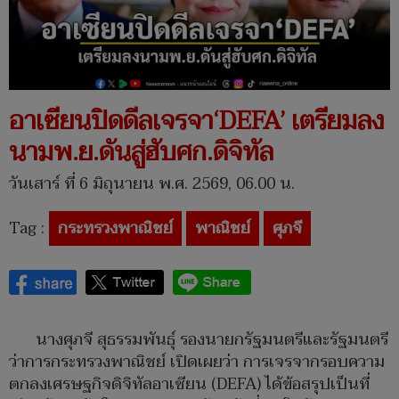
อาเซียนปิดดีลเจรจา‘DEFA’ เตรียมลง
นามพ.ย.ดันสู่ฮับศก.ดิจิทัล
วันเสาร์ ที่ 6 มิถุนายน พ.ศ. 2569, 06.00 น.
Tag :
กระทรวงพาณิชย์
พาณิชย์
ศุภจี
นางศุภจี สุธรรมพันธุ์ รองนายกรัฐมนตรีและรัฐมนตรี
ว่าการกระทรวงพาณิชย์ เปิดเผยว่า การเจรจากรอบความ
ตกลงเศรษฐกิจดิจิทัลอาเซียน (DEFA) ได้ข้อสรุปเป็นที่