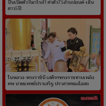
ปืนเปิดตัว‘กิมาไรส์’! ค่าตัว75ล้านปอนด์-เซ็น
ยาว5ปี
ในหลวง-พระราชินี เสด็จฯพระราชทานเพลิง
ศพ นายแพทย์ปราเสริฐ ปราสาททองโอสถ