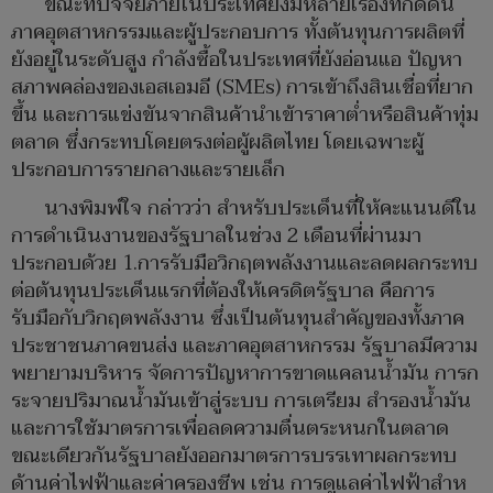
ขณะที่ปัจจัยภายในประเทศยังมีหลายเรื่องที่กดดัน
ภาคอุตสาหกรรมและผู้ประกอบการ ทั้งต้นทุนการผลิตที่
ยังอยู่ในระดับสูง กําลังซื้อในประเทศที่ยังอ่อนแอ ปัญหา
สภาพคล่องของเอสเอมอี (SMEs) การเข้าถึงสินเชื่อที่ยาก
ขึ้น และการแข่งขันจากสินค้านําเข้าราคาตํ่าหรือสินค้าทุ่ม
ตลาด ซึ่งกระทบโดยตรงต่อผู้ผลิตไทย โดยเฉพาะผู้
ประกอบการรายกลางและรายเล็ก
นางพิมพ์ใจ กล่าวว่า สำหรับประเด็นที่ให้คะแนนดีใน
การดําเนินงานของรัฐบาลในช่วง 2 เดือนที่ผ่านมา
ประกอบด้วย 1.การรับมือวิกฤตพลังงานและลดผลกระทบ
ต่อต้นทุนประเด็นแรกที่ต้องให้เครดิตรัฐบาล คือการ
รับมือกับวิกฤตพลังงาน ซึ่งเป็นต้นทุนสําคัญของทั้งภาค
ประชาชนภาคขนส่ง และภาคอุตสาหกรรม รัฐบาลมีความ
พยายามบริหาร จัดการปัญหาการขาดแคลนนํ้ามัน การก
ระจายปริมาณนํ้ามันเข้าสู่ระบบ การเตรียม สํารองนํ้ามัน
และการใช้มาตรการเพื่อลดความตื่นตระหนกในตลาด
ขณะเดียวกันรัฐบาลยังออกมาตรการบรรเทาผลกระทบ
ด้านค่าไฟฟ้าและค่าครองชีพ เช่น การดูแลค่าไฟฟ้าสําห