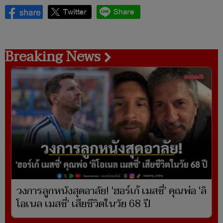
Breaking News
วงการลูกหนังสุดอาลัย! 'ฮอร์เก้ เมสซี่' คุณพ่อ 'ลิ
โอเนล เมสซี่' เสียชีวิตในวัย 68 ปี