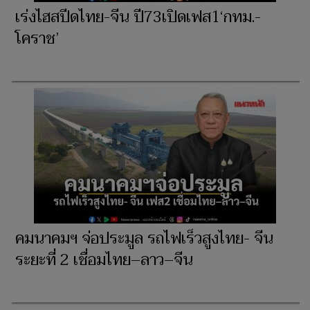
เร่งไฮสปีดไทย-จีน ปี73เปิดเฟส1‘กทม.-
โคราช’
คมนาคมฯ จ่อประมูล รถไฟเร็วสูงไทย- จีน
ระยะที่ 2 เชื่อมไทย–ลาว–จีน