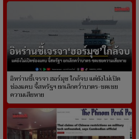
อิหร่านชี้เจรจา ฮอร์มุซ ใกล้จบ แต่ยังไม่เปิด
ช่องแคบ จี้สหรัฐฯ ยกเลิกคว่ำบาตร-ชดเชย
ความเสียหาย