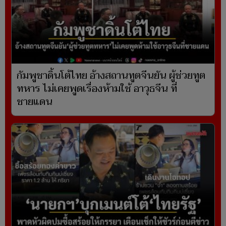
กัมพูชาดิ้นโต้ไทย อ้างสถานทูตจีนยัน ผู้ช่วยทูต
ทหาร ไม่เคยพูดเรื่องห้ามใช้ อาวุธจีน ที่
ชายแดน