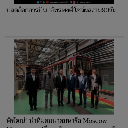
ปลดล็อกการบิน ‘ภัทรพงศ์’โชว์ผลงาน90วัน
พิพัฒน์” นำทีมคมนาคมหารือ Moscow