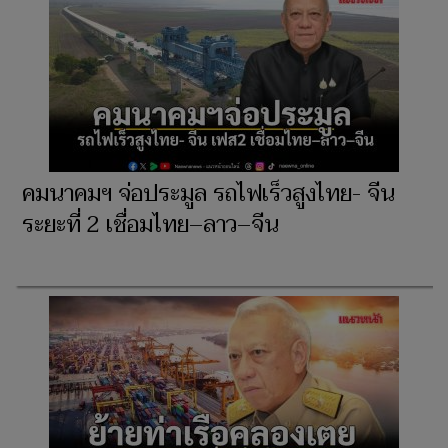
คมนาคมฯ จ่อประมูล รถไฟเร็วสูงไทย- จีน
ระยะที่ 2 เชื่อมไทย–ลาว–จีน