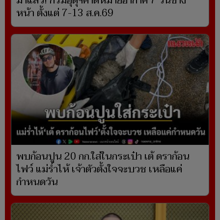
มาแล้ว! กรมอุตุฯคาดหมายอากาศ 7 วันข้าง
หน้า ตั้งแต่ 7-13 ส.ค.69
พบก้อนปูน 20 กก.ใส่ในกระเป๋า เต้ ดราก้อน
ไฟว์ แม่ร่ำไห้ เจ้าตัวตั้งใจจะบวช เหลือแค่
กำหนดวัน