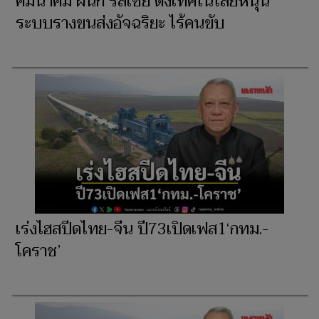
คมนาคม ผนึก รัสเซีย ดึงเทคโนโลยีหนุน
ระบบรางขนส่งอัจฉริยะ ไร้คนขับ
เร่งไฮสปีดไทย-จีน ปี73เปิดเฟส1‘กทม.-
โคราช’