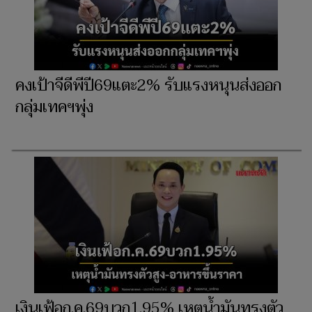
คงเป้าจีดีพีปี69แตะ2% รับแรงหนุนส่งออก
กลุ่มเทคฯพุ่ง
เงินเฟ้อก.ค.69บวก1.95% เหตุน้ำมันทรงตัว