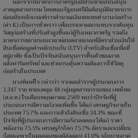
นอกจากนี้มาตรการภาครัฐยังมีส่วนช่วยสนับสนุน
ภาคอุตสาหกรรม โดยคณะรัฐมนตรีมีมติอนุมัติมาตรการ
ผ่อนผันหลักเกณฑ์การคำนวณเงินชดเชยค่างานก่อสร้าง
(ค่า K) เป็นการชั่วคราว เพื่อบรรเทาผลกระทบจากต้นทุน
วัสดุก่อสร้างที่ปรับตัวสูงขึ้นแก่ผู้รับเหมาภาครัฐ รวมถึง
มาตรการขยายระยะเวลาผ่อนคลายเกณฑ์อัตราส่วนเงินให้
สินเชื่อต่อมูลค่าหลักประกัน (LTV) สำหรับสินเชื่อเพื่อที่
อยู่อาศัย ซึ่งเป็นปัจจัยสนับสนุนการฟื้นตัวของภาค
อสังหาริมทรัพย์ และช่วยกระตุ้นความต้องการใช้วัสดุ
ก่อสร้างในประเทศ
นางพิมพ์ใจ กล่าวว่า จากผลสำรวจผู้ประกอบการ
1,347 ราย ครอบคลุม 48 กลุ่มอุตสาหกรรมของ เทศไทย
(ส.อ.ท.) ในเดือนพฤษภาคม 2569 พบว่าปัจจัยที่ผู้
ประกอบการมีความกังวลเพิ่มขึ้น ได้แก่ เศรษฐกิจภายใน
ประเทศ 75.7% และการเข้าถึงสินเชื่อ 34.3% ขณะที่
ปัจจัยที่ผู้ประกอบการมีความกังวลลดลง ได้แก่ ราคา
พลังงาน 75.5% เศรษฐกิจโลก 75.7% อัตราแลกเปลี่ยน
(โดยเฉพาะในมุมมองของผู้ส่งออก) 41.0% นโยบายภาค