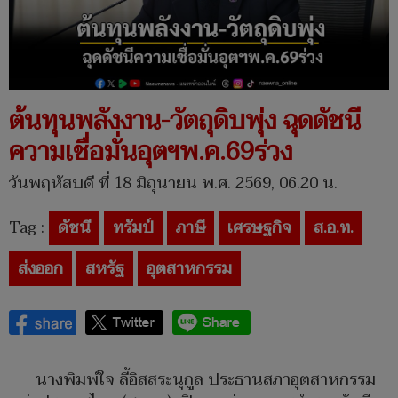
ต้นทุนพลังงาน-วัตถุดิบพุ่ง ฉุดดัชนี
ความเชื่อมั่นอุตฯพ.ค.69ร่วง
วันพฤหัสบดี ที่ 18 มิถุนายน พ.ศ. 2569, 06.20 น.
Tag :
ดัชนี
ทรัมป์
ภาษี
เศรษฐกิจ
ส.อ.ท.
ส่งออก
สหรัฐ
อุตสาหกรรม
นางพิมพ์ใจ ลี้อิสสระนุกูล ประธานสภาอุตสาหกรรม