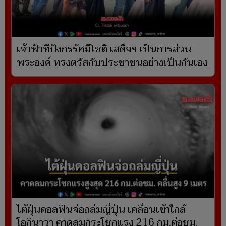
เจ้าฟ้าทีปังกรรัศมีโชติ เสด็จฯ เป็นการส่วน
พระองค์ ทรงตรัสกับประชาชนอย่างเป็นกันเอง
ไต้ฝุ่นดอลฟินจ่อถล่มญี่ปุ่น เคลื่อนเข้าใกล้
โอกินาวา คาดลมกระโชกแรง 216 กม.ต่อชม.