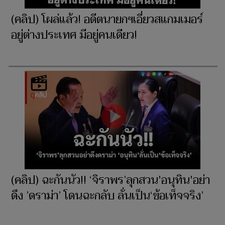
(คลิป) โผล่แล้ว! อดีตนายกฯเอี่ยวสแกมเมอร์
อยู่ต่างประเทศ มีอยู่คนเดียว!
(คลิป) ฉะกันนัว!! ‘จิราพร’ลุกสวน'อนุทิน'อย่า
ดึง ’ดราม่า’ โดนฉะกลับ ลั่นเป็น‘ข้อเท็จจริง’