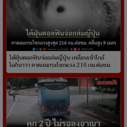
ไต้ฝุ่นดอลฟินจ่อถล่มญี่ปุ่น เคลื่อนเข้าใกล้
โอกินาวา คาดลมกระโชกแรง 216 กม.ต่อชม.