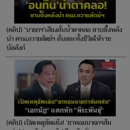
(คลิป) 'นายกฯ'เสียงสั่นน้ำตาคลอ ซาบซึ้งหลัง
นำ ครม.ถวายสัตย์ฯ ลั่นสละทั้งชีวิตให้ราช
บัลลังก์
(คลิป) เปิดเหตุขัดแย้ง! 'ยาหอมนายกฯส้ม