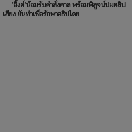
'อิ๊งค์'น้อมรับคำสั่งศาล พร้อมพิสูจน์ปมคลิป
เสียง ยันทำเพื่อรักษาอธิปไตย