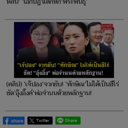
หล่น' 'เอกนัฎ'แตกหัก'พีระพันธุ์'
(คลิป) 'เจ๊ปอง'จวกยับ! 'ทักษิณ'ไม่ได้เป็นฮีโร่
ซัด'อุ๊งอิ๊งค์'พ่อจำนนด้วยหลักฐาน!