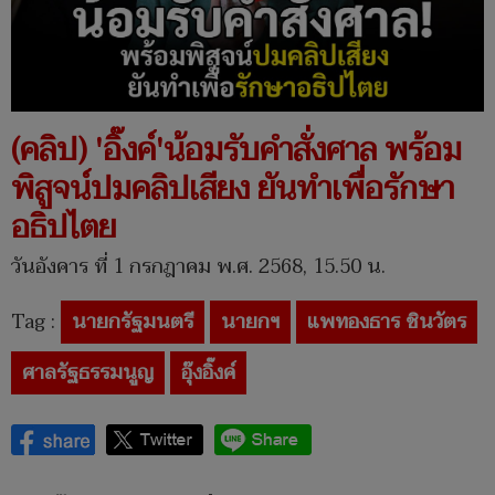
(คลิป) 'อิ๊งค์'น้อมรับคำสั่งศาล พร้อม
พิสูจน์ปมคลิปเสียง ยันทำเพื่อรักษา
อธิปไตย
วันอังคาร ที่ 1 กรกฎาคม พ.ศ. 2568, 15.50 น.
Tag :
นายกรัฐมนตรี
นายกฯ
แพทองธาร ชินวัตร
ศาลรัฐธรรมนูญ
อุ๊งอิ๊งค์