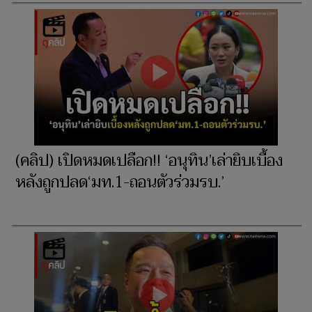
(คลิป) เปิดหมดเปลือก!! ‘อนุทิน’เล่ายิบเบื้อง
หลังถูกปลด‘มท.1-ถอนตัวร่วมรบ.’