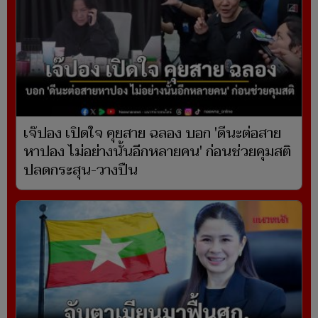
เจ๊ปอง เปิดใจ คุยสาย ฉลอง บอก 'ดีนะต่อสาย
หาปอง ไม่อย่างนั้นอีกหลายคน' ก่อนช่วยคุมสติ
ปลดกระสุน-วางปืน