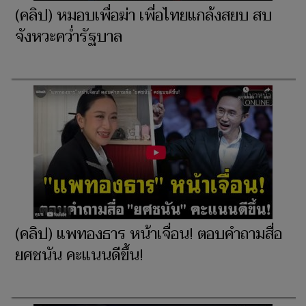
(คลิป) หมอบเพื่อฆ่า เพื่อไทยแกล้งสยบ สบ
จังหวะคว่ำรัฐบาล
(คลิป) แพทองธาร หน้าเจื่อน! ตอบคำถามสื่อ
ยศชนัน คะแนนดีขึ้น!