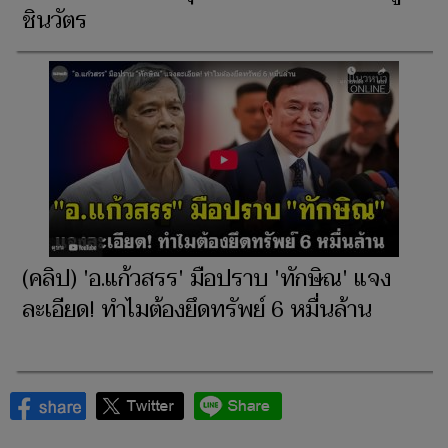
ชินวัตร
(คลิป) 'อ.แก้วสรร' มือปราบ 'ทักษิณ' แจง
ละเอียด! ทำไมต้องยึดทรัพย์ 6 หมื่นล้าน