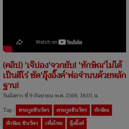
(คลิป) 'เจ๊ปอง'จวกยับ! 'ทักษิณ'ไม่ได้
เป็นฮีโร่ ซัด'อุ๊งอิ๊งค์'พ่อจำนนด้วยหลัก
ฐาน!
วันอังคาร ที่ 9 กันยายน พ.ศ. 2568, 18.01 น.
Tag :
ตระกูลชินวัตร
ตระกูลชินวัตร
ทักษิณ
ทักษิณ ชินวัตร
เพื่อไทย
อุ๊งอิ๊งค์