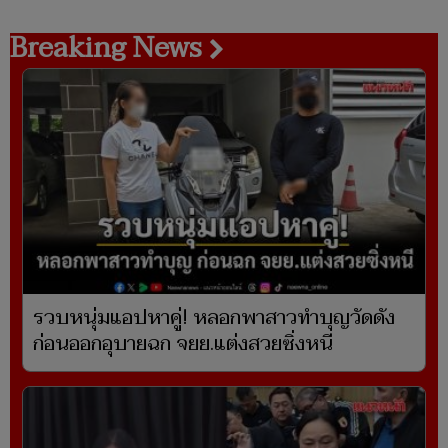
Breaking News
รวบหนุ่มแอปหาคู่! หลอกพาสาวทำบุญวัดดัง
ก่อนออกอุบายฉก จยย.แต่งสวยซิ่งหนี