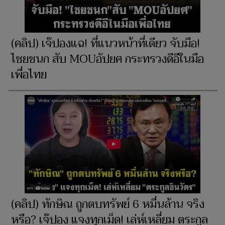
(คลิป) เจ๊ปองแฉ! ที่แนวหน้าที่เดียว จับมือ!
ไชยชนก สับ MOUอัปยศ กระทรวงดีอีในมือ
เพื่อไทย
(คลิป) ทักษิณ ถูกตบทรัพย์ 6 หมื่นล้าน จริง
หรือ? เจ๊ปอง แจงทุกเม็ด! เล่ห์เหลี่ยม ตระกูล