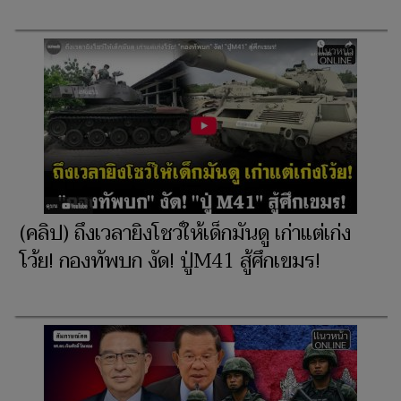
(คลิป) ถึงเวลายิงโชว์ให้เด็กมันดู เก่าแต่เก่ง
โว้ย! กองทัพบก งัด! ปู่M41 สู้ศึกเขมร!