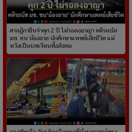
ศาลฎีกายืนจำคุก 2 ปี ไม่รอลงอาญา คดีรถบัส
มข. ชน น้องอาย นักศึกษาแพทย์เสียชีวิต แม่
หวังเป็นบทเรียนทั้งสังคม
กองทัพเรือ อัญเชิญเรือพระที่นั่งนารายณ์ทรง