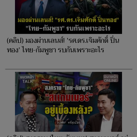
(คลิป) มองผ่านเลนส์! 'รศ.ดร.เจิมศักดิ์ ปิ่น
ทอง' ไทย-กัมพูชา รบกันเพราะอะไร