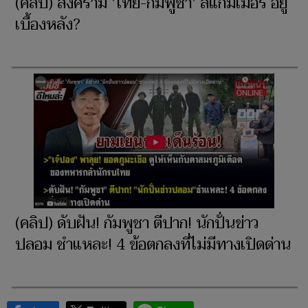
(คลิป) สงคราม 'ไทย-กัมพูชา' สแกมเมอร์ อยู่
เบื้องหลัง?
(คลิป) ดับฝัน! กัมพูชา ตีปาก! นักปั่นข่าว
ปลอม ชำแหละ! 4 ข้อตกลงที่ไม่มีทางเปิดด่าน