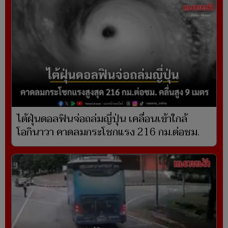
ไต้ฝุ่นดอลฟินจ่อถล่มญี่ปุ่น เคลื่อนเข้าใกล้
โอกินาวา คาดลมกระโชกแรง 216 กม.ต่อชม.