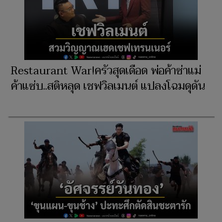
Restaurant War!ครัวสุดเดือด พ่อค้าซ่าแม่
ค้าแซ่บ..สติหลุด เชฟวิลเมนต์ แปลงโฉมดุดัน