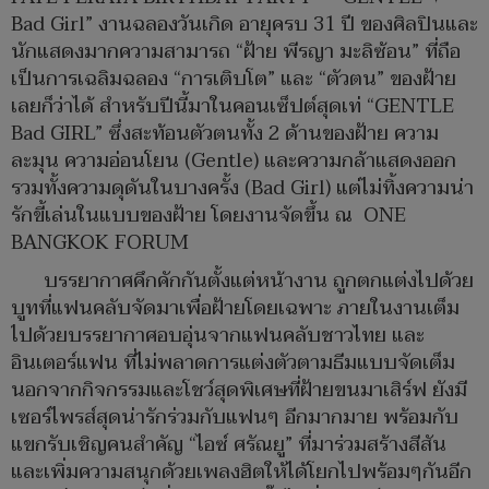
Bad Girl” งานฉลองวันเกิด อายุครบ 31 ปี ของศิลปินและ
นักแสดงมากความสามารถ “ฝ้าย พีรญา มะลิซ้อน” ที่ถือ
เป็นการเฉลิมฉลอง “การเติบโต” และ “ตัวตน” ของฝ้าย
เลยก็ว่าได้ สำหรับปีนี้มาในคอนเซ็ปต์สุดเท่ “GENTLE
Bad GIRL” ซึ่งสะท้อนตัวตนทั้ง 2 ด้านของฝ้าย ความ
ละมุน ความอ่อนโยน (Gentle) และความกล้าแสดงออก
รวมทั้งความดุดันในบางครั้ง (Bad Girl) แต่ไม่ทิ้งความน่า
รักขี้เล่นในแบบของฝ้าย โดยงานจัดขึ้น ณ ONE
BANGKOK FORUM
บรรยากาศคึกคักกันตั้งแต่หน้างาน ถูกตกแต่งไปด้วย
บูทที่แฟนคลับจัดมาเพื่อฝ้ายโดยเฉพาะ ภายในงานเต็ม
ไปด้วยบรรยากาศอบอุ่นจากแฟนคลับชาวไทย และ
อินเตอร์แฟน ที่ไม่พลาดการแต่งตัวตามธีมแบบจัดเต็ม
นอกจากกิจกรรมและโชว์สุดพิเศษที่ฝ้ายขนมาเสิร์ฟ ยังมี
เซอร์ไพรส์สุดน่ารักร่วมกับแฟนๆ อีกมากมาย พร้อมกับ
แขกรับเชิญคนสำคัญ “ไอซ์ ศรัณยู” ที่มาร่วมสร้างสีสัน
และเพิ่มความสนุกด้วยเพลงฮิตให้ได้โยกไปพร้อมๆกันอีก