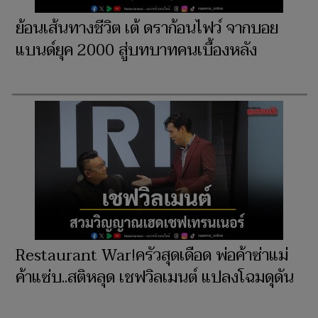
ย้อนเส้นทางชีวิต เต้ ดราก้อนไฟว์ จากบอย
แบนด์ยุค 2000 สู่บทบาทคนเบื้องหลัง
Restaurant War!ครัวสุดเดือด พ่อค้าซ่าแม่
ค้าแซ่บ..สติหลุด เชฟวิลเมนต์ แปลงโฉมดุดัน