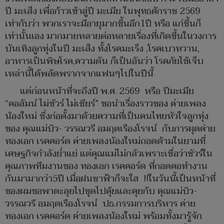
ปี มะเส็ง เพื่อก้าวเข้าสู่ปี มะเมีย ในพุทธศักราช 2569
เท่ากับว่า พวกเราจะมีอายุมากขึ้นอีก1ปี หรือ แก่ขึ้นก็
เท่านั้นเอง มากมายหลายต่อหลายเรื่องที่เกิดขึ้นในวงการ
บันเทิงลูกทุ่งในปี มะเส็ง ทั้งโรคมะเร็ง ,โรคเบาหวาน,
อาหารเป็นพิษโรค,ความดัน ก็เป็นอันว่า โรคภัยไข้เจ็บ
เหล่านี้ได้พลัดพรากจากแฟนๆไปในปีนี้
แต่ก่อนหน้าที่จะถึงปี พ.ศ. 2569 หรือ ปีมะเมีย
“คอลัมน์ ไม่ชัวร์ ไม่เชียร์” ขอนำเรื่องราวของ ค่ายเพลง
น้องใหม่ ซึ่งก่อตั้งมาด้วยความที่เป็นคนไทยหัวใจลูกทุ่ง
ของ คุณแม่บิว- วรรณวรี อมฤตเรืองโรจน์ กับการผุดค่าย
ทองเอก เรคคอร์ด ค่ายเพลงน้องใหม่ถอดด้ามในยามที่
เศษฐกิจกำลังย่ำแย่ แต่คุณแม่ไม่กลัวเพราะเชื่อว่าชัวร์ใน
คุณภาพทีมงานของ ทองเอก เรคคอร์ด ที่กอดคอทำงาน
กันมามากว่า5ปี เมื่อฝนซาฟ้าก็จะใส !!ในวันนี้เป็นหน้าที่
ของผมขอพาตะลุยไปขุดไปคุ้ยและคุยกับ คุณแม่บิว-
วรรณวรี อมฤตเรืองโรจน์ ปธ.กรรมการบริหาร ค่าย
ทองเอก เรคคอร์ด ค่ายเพลงน้องใหม่ พร้อมทั้งมารู้จัก