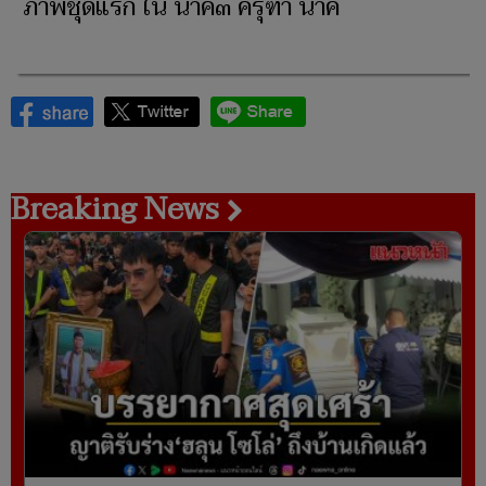
ภาพชุดแรก ใน นาคี๓ ครุฑา นาคี
Breaking News