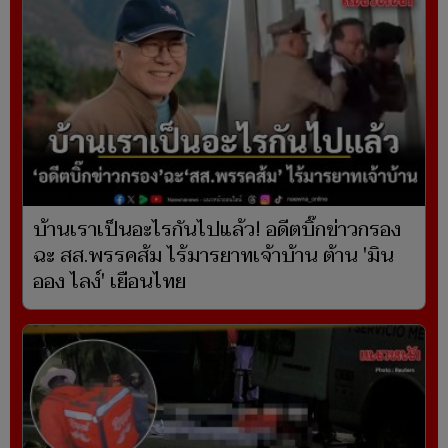
บ้านเราเป็นอะไรกันไปแล้ว! อดีตบิ๊กข่าวกรอง
ฉะ สส.พรรคส้ม ไร้มารยาทเจ้าบ้าน ต้าน 'มิน
ออง ไลง์' เยือนไทย