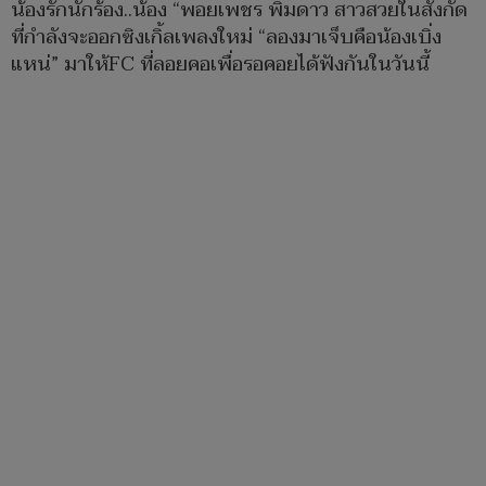
น้องรักนักร้อง..น้อง “พอยเพชร พิมดาว สาวสวยในสังกัด
ที่กำลังจะออกซิงเกิ้ลเพลงใหม่ “ลองมาเจ็บคือน้องเบิ่ง
แหน่” มาให้FC ที่ลอยคอเพื่อรอคอยได้ฟังกันในวันนี้