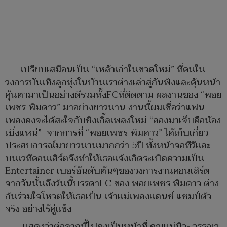
เปรียบเสมือนเป็น “เหล้าเก่าในขวดใหม่” ที่คนใน
วงการบันเทิงลูกทุ่งในบ้านเราต่างเล่าสู่กันฟังและคุ้นหน้า
คุ้นตามาเป็นอย่างดีรวมทั้งFCที่ติดตาม ผลงานของ “พอย
เพชร พิมดาว” มาอย่างยาวนาน งานนี้ผมเชื่อว่าแฟน
เพลงคงจะได้สะใจกับซิงเกิ้ลเพลงใหม่ “ลองมาเจ็บคือน้อง
เบิ่งแหน่” จากการที่ “พอยเพชร พิมดาว” ได้เก็บเกี่ยว
ประสบการณ์มายาวนานมากกว่า 5ปี ทั้งหน้าจอทีวีและ
บนเวทีคอนเสิร์ตจึงทำให้เธอแจ้งเกิดระเบิดความเป็น
Entertainer เบอร์อันดับต้นๆของวงการงานคอนเสิร์ต
จากวันนั้นถึงวันนี้บรรดาFC ของ พอยเพชร พิมดาว ต่าง
กันร่วมใจโหวตให้เธอเป็น เจ้าแม่เพลงแดนซ์ แชมป์ตัว
จริง อย่างไร้คู่แข็ง
แสดงว่าต่อจากนี้ไปคงเป็นหน้าที่ คุณแม่บิว- วรรณว