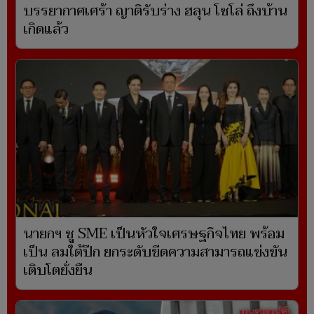
บรรยากาศเศร้า ญาติรับร่าง ฮลุน โซโล่ ถึงบ้าน
เกิดแล้ว
นายกฯ ชู SME เป็นหัวใจเศรษฐกิจไทย พร้อม
เป็น ลมใต้ปีก ยกระดับขีดความสามารถแข่งขัน
เติบโตยั่งยืน