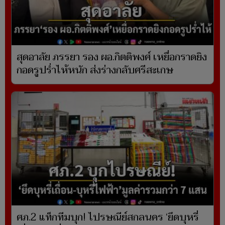
สุดอาลัย ภรรยา รอง ผอ.กิตติพงศ์ เหยื่อกราดยิง
กอดรูปร่ำไห้หนัก ส่งร่างกลับศรีสะเกษ
ศภ.2 แท็กทีมบุก! ไปรษณีย์สกลนคร ‘ยึดบุหรี่