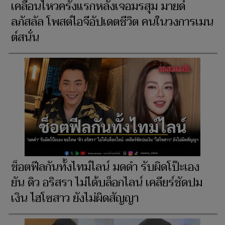
เคลื่อนไหวครั้งแรกหลังเจอมรสุม มายด์
ลภัสลัล โพสต์ไอจีอัปเดตชีวิต คนในวงการเมน
ต์สนั่น
ช็อตฟีลกันทั้งไทม์ไลน์ มดดำ รับผิดโป๊ะเอง
ยัน ดิว อริสรา ไม่ได้บล็อกไลน์ เคลียร์ชัดปม
เงิน ไฮโซสาว ยังไม่ผิดสัญญา