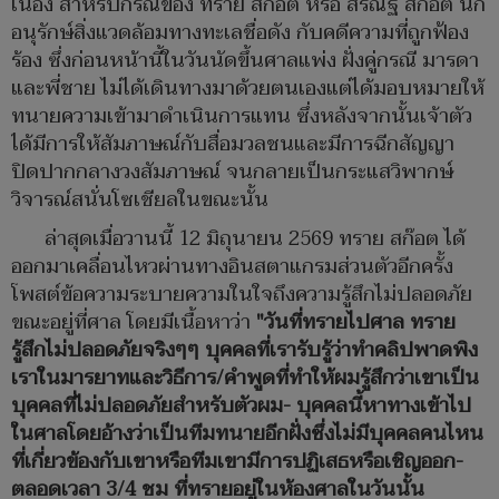
เนื่อง สำหรับกรณีของ ทราย สก๊อต หรือ สิรณัฐ สก๊อต นัก
อนุรักษ์สิ่งแวดล้อมทางทะเลชื่อดัง กับคดีความที่ถูกฟ้อง
ร้อง ซึ่งก่อนหน้านี้ในวันนัดขึ้นศาลแพ่ง ฝั่งคู่กรณี มารดา
และพี่ชาย ไม่ได้เดินทางมาด้วยตนเองแต่ได้มอบหมายให้
ทนายความเข้ามาดำเนินการแทน ซึ่งหลังจากนั้นเจ้าตัว
ได้มีการให้สัมภาษณ์กับสื่อมวลชนและมีการฉีกสัญญา
ปิดปากกลางวงสัมภาษณ์ จนกลายเป็นกระแสวิพากษ์
วิจารณ์สนั่นโซเชียลในขณะนั้น
ล่าสุดเมื่อวานนี้ 12 มิถุนายน 2569 ทราย สก๊อต ได้
ออกมาเคลื่อนไหวผ่านทางอินสตาแกรมส่วนตัวอีกครั้ง
โพสต์ข้อความระบายความในใจถึงความรู้สึกไม่ปลอดภัย
ขณะอยู่ที่ศาล โดยมีเนื้อหาว่า
"วันที่ทรายไปศาล ทราย
รู้สึกไม่ปลอดภัยจริงๆๆ บุคคลที่เรารับรู้ว่าทำคลิปพาดพิง
เราในมารยาทและวิธีการ/คำพูดที่ทำให้ผมรู้สึกว่าเขาเป็น
บุคคลที่ไม่ปลอดภัยสำหรับตัวผม- บุคคลนี้หาทางเข้าไป
ในศาลโดยอ้างว่าเป็นทีมทนายอีกฝั่งซึ่งไม่มีบุคคลคนไหน
ที่เกี่ยวข้องกับเขาหรือทีมเขามีการปฏิเสธหรือเชิญออก-
ตลอดเวลา 3/4 ชม ที่ทรายอยู่ในห้องศาลในวันนั้น