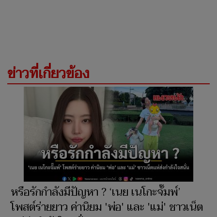
ข่าวที่เกี่ยวข้อง
หรือรักกำลังมีปัญหา ? ‘เนย เนโกะจั๊มพ์’
โพสต์ร่ายยาว ค่านิยม 'พ่อ' และ 'แม่' ชาวเน็ต