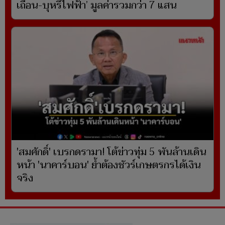
เถื่อน-บุหรี่ไฟฟ้า’ มูลค่ารวมกว่า 7 แสน
'สมศักดิ์' เบรกดรามา! โต้ข่าวทุ่ม 5 พันล้านเดิน
หน้า 'นาคาร์บอน' ย้ำต้องชัวร์เกษตรกรได้เงิน
จริง