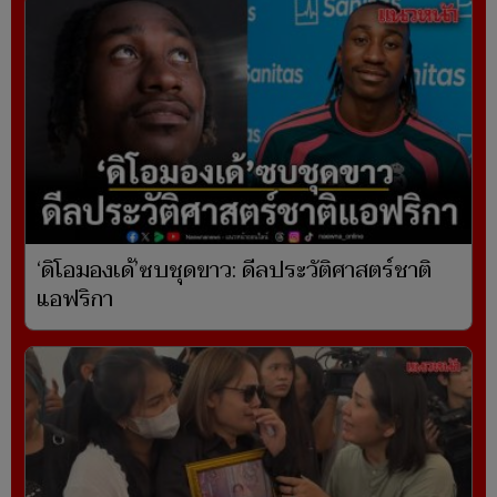
‘ดิโอมองเด้’ซบชุดขาว: ดีลประวัติศาสตร์ชาติ
แอฟริกา