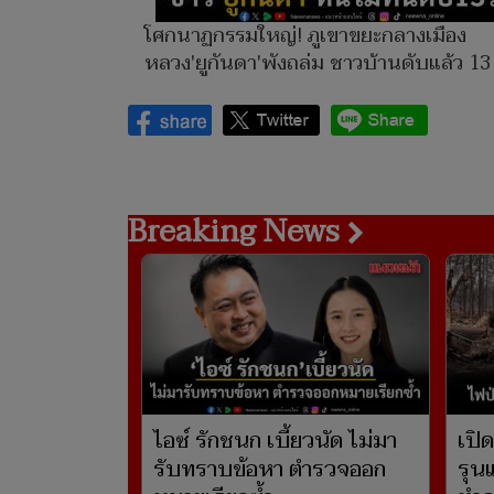
โศกนาฏกรรมใหญ่! ภูเขาขยะกลางเมือง
หลวง'ยูกันดา'พังถล่ม ชาวบ้านดับแล้ว 13
Breaking News
ไอซ์ รักชนก เบี้ยวนัด ไม่มา
เปิ
รับทราบข้อหา ตำรวจออก
รุน