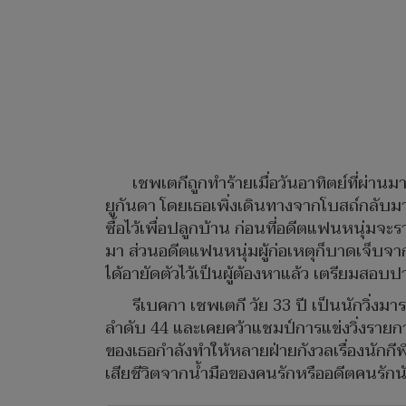
เชพเตกีถูกทำร้ายเมื่อวันอาทิตย์ที่ผ่า
ยูกันดา โดยเธอเพิ่งเดินทางจากโบสถ์กลับมาบ้
ซื้อไว้เพื่อปลูกบ้าน ก่อนที่อดีตแฟนหนุ่มจ
มา ส่วนอดีตแฟนหนุ่มผู้ก่อเหตุก็บาดเจ็บจา
ได้อายัดตัวไว้เป็นผู้ต้องหาแล้ว เตรียมสอบ
รีเบคกา เชพเตกี วัย 33 ปี เป็นนักวิ่งม
ลำดับ 44 และเคยคว้าแชมป์การแข่งวิ่งรายกา
ของเธอกำลังทำให้หลายฝ่ายกังวลเรื่องนักกี
เสียชีวิตจากน้ำมือของคนรักหรืออดีตคนรักน