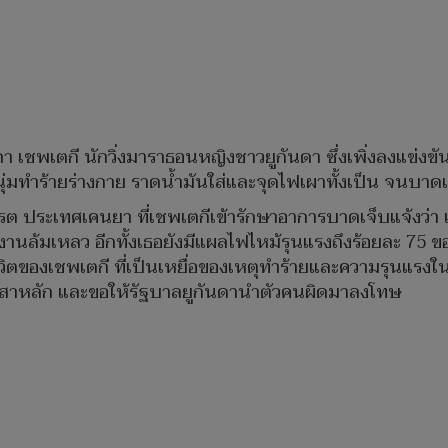
บคกา เชพเตกี นักวิ่งมาราธอนหญิงชาวยูกันดา ซึ่งเพิ่งลงแข่งข
นุ่มทำร้ายร่างกาย ราดน้ำมันใส่และจุดไฟเผาทั้งเป็น จนบาด
ระเทศเคนยา ที่เชพเตกีเข้ารักษาอาการบาดเจ็บแจ้งว่า เชพเต
นล้มเหลว อีกทั้งเธอยังมีแผลไฟไหม้รุนแรงถึงร้อยละ 75 ขอ
วิตของเชพเตกี ที่เป็นเหยื่อของเหตุทำร้ายและความรุนแรงใน
ป็นเสาหลัก และขอให้รัฐบาลยูกันดานำตัวคนผิดมาลงโทษ