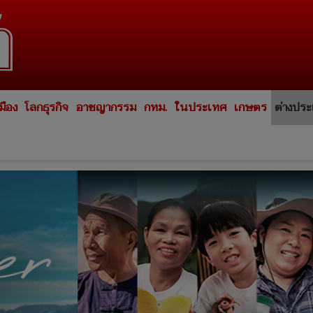
มือง
โลกธุรกิจ
อาชญากรรม
กทม.
ในประเทศ
เกษตร
ต่างปร