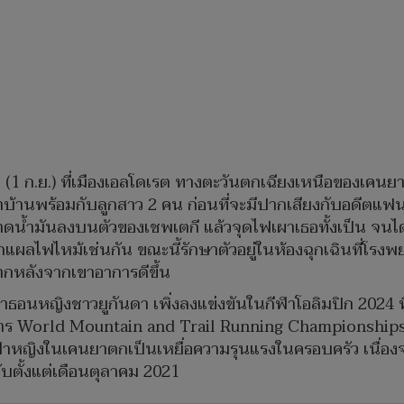
นมา (1 ก.ย.) ที่เมืองเอลโดเรต ทางตะวันตกเฉียงเหนือของเคน
านพร้อมกับลูกสาว 2 คน ก่อนที่จะมีปากเสียงกับอดีตแฟนหนุ่ม 
ะราดน้ำมันลงบนตัวของเชพเตกี แล้วจุดไฟเผาเธอทั้งเป็น จนได
กแผลไฟไหม้เช่นกัน ขณะนี้รักษาตัวอยู่ในห้องฉุกเฉินที่โรงพ
ปากหลังจากเขาอาการดีขึ้น
าราธอนหญิงชาวยูกันดา เพิ่งลงแข่งขันในกีฬาโอลิมปิก 2024 ที
ร World Mountain and Trail Running Championships ที่จั
ฬาหญิงในเคนยาตกเป็นเหยื่อความรุนแรงในครอบครัว เนื่องจา
ับตั้งแต่เดือนตุลาคม 2021