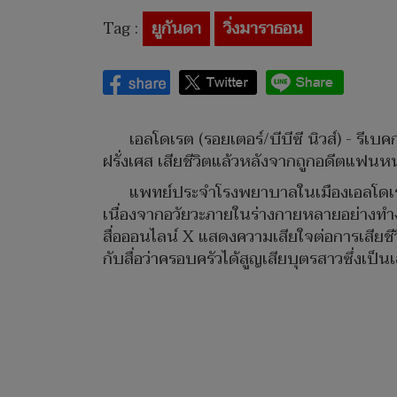
Tag :
ยูกันดา
วิ่งมาราธอน
เอลโดเรต (รอยเตอร์/บีบีซี นิวส์) - รีเ
ฝรั่งเศส เสียชีวิตแล้วหลังจากถูกอดีตแฟนห
แพทย์ประจำโรงพยาบาลในเมืองเอลโดเรต ป
เนื่องจากอวัยวะภายในร่างกายหลายอย่างทำงา
สื่อออนไลน์ X แสดงความเสียใจต่อการเสียชี
กับสื่อว่าครอบครัวได้สูญเสียบุตรสาวซึ่งเ