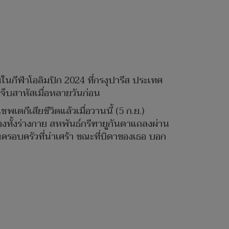
ันในกีฬาโอลิมปิก 2024 ที่กรงุปารีส ประเทศ
เจ็บสาหัสเมื่อหลายวันก่อน
กีเสียชีวิตแล้วเมื่อวานนี้ (5 ก.ย.)
งทั้งร่างกาย สหพันธ์กรีฑายูกันดาแถลงผ่าน
ครอบครัวที่น่าเศร้า ขณะที่บิดาของเธอ บอก