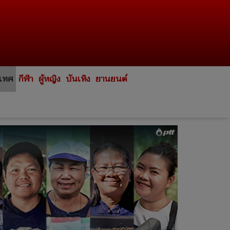
ะเทศ
กีฬา
ผู้หญิง
บันเทิง
ยานยนต์