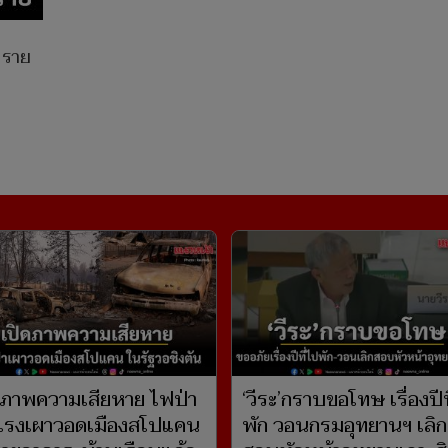
 ราย
ดภาพความเสียหาย ไฟป่า
‘วีระ’กราบขอโทษ เรื่องปีท
แรงเผาวอดเมืองสโปแคน
พัก วอนกรมอุทยานฯ เลิก