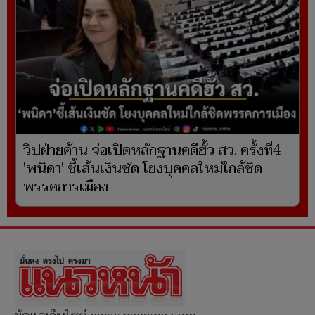
วิปฝ่ายค้าน จ่อเปิดหลักฐานคดีฮั้ว สว. ครั้งที่4
'พนิดา' ชี้เส้นเงินชัด โยงบุคคลใหม่ใกล้ชิด
พรรคการเมือง