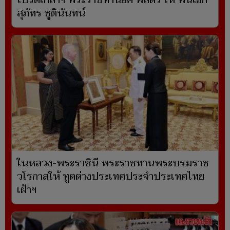
โปรดเกล้าฯ พระราชทานยศ พลตรี ให้ พันเอก
สุภัทร ชูตินันทน์
ในหลวง-พระราชินี พระราชทานพระบรมราช
วโรกาสให้ ทูตต่างประเทศประจำประเทศไทย
เฝ้าฯ