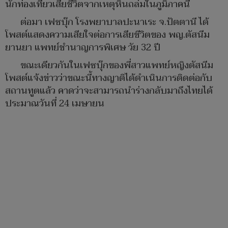
นักท่องเที่ยวเสียชีวิตจากเหตุหินถล่มในภูมิภาคนี้
ต่อมา เฟซบุ๊ก โรงพยาบาลปะนาเระ จ.ปัตตานี ได้
โพสต์แสดงความเสียใจต่อการเสียชีวิตของ พญ.ตัสนีม
ยานยา แพทย์ชำนาญการพิเศษ วัย 32 ปี
ขณะเดียวกันในเฟซบุ๊กของพี่สาวแพทย์หญิงตัสนีม
โพสต์แจ้งข่าวว่าขณะนี้ทางญาติได้ดำเนินการติดต่อกับ
สถานทูตแล้ว คาดว่าจะสามารถนำร่างกลับมาถึงไทยได้
ประมาณวันที่ 24 เมษายน