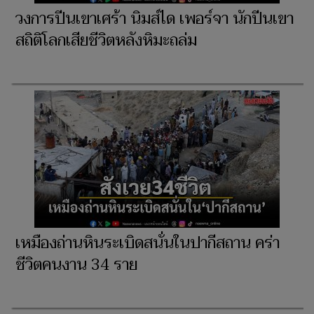
วงการปีนเขาเศร้า นิมส์ได เพอร์จา นักปีนเขา
สถิติโลกเสียชีวิตหลังหิมะถล่ม
เหมืองถ่านหินระเบิดสนั่นในปากีสถาน คร่า
ชีวิตคนงาน 34 ราย