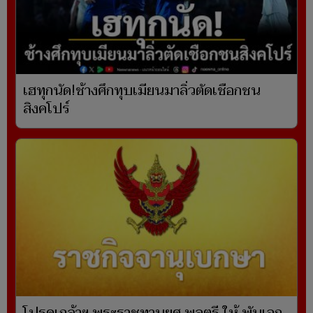
เฮทุกนัด!ช้างศึกทุบเมียนมาลิ่วตัดเชือกชน
สิงคโปร์