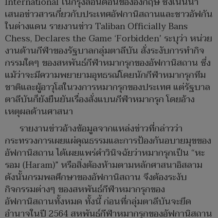
International ในกรุงลอนดอนของอังกฤษ ซึ่งเน้นนำ
เสนอข่าวสารเกี่ยวกับประเทศอัฟกานิสถานและชาวอัฟกัน
ในต่างแดน รายงานข่าว Taliban Officially Bans
Chess, Declares the Game ‘Forbidden’ ระบุว่า หน่วย
งานด้านกีฬาของรัฐบาลกลุ่มตาลีบัน สั่งระงับการทำกิจ
กรรมใดๆ ของสหพันธ์กีฬาหมากรุกของอัฟกานิสถาน ซึ่ง
แม้ว่าจะมีความพยายามอุทธรณ์โดยนักกีฬาหมากรุกทีม
ชาติและผู้อาวุโสในวงการหมากรุกของประเทศ แต่รัฐบาล
ตาลีบันก็ยังยืนยันเรื่องสั่งแบนกีฬาหมากรุก โดยอ้าง
เหตุผลด้านศาสนา
รายงานข่าวอ้างข้อมูลจากแหล่งข่าวที่กล่าวว่า
กระทรวงการเผยแผ่คุณธรรมและการป้องกันอบายมุขของ
อัฟกานิสถาน ได้เผยแพร่คำวินิจฉัยว่าหมากรุกเป็น “หะ
รอม (Haram)” หรือสิ่งต้องห้ามตามหลักศาสนาอิสลาม
ดังนั้นกรมพลศึกษาของอัฟกานิสถาน จึงต้องระงับ
กิจกรรมต่างๆ ของสหพันธ์กีฬาหมากรุกของ
อัฟกานิสถานทั้งหมด ทั้งนี้ ก่อนที่กลุ่มตาลีบันจะยึด
อำนาจในปี 2564 สหพันธ์กีฬาหมากรุกของอัฟกานิสถาน