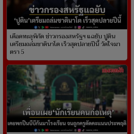
เดือดทะลุพิกัด ข่าวกรองสหรัฐฯ แฉยับ ปูติน
เตรียมถล่มชาตินาโต เร็วสุดปลายปีนี้ วัดใจมา
ตรา 5