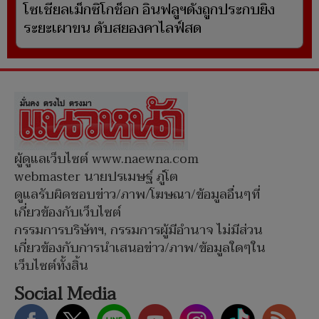
โซเชียลเม็กซิโกช็อก อินฟลูฯดังถูกประกบยิง
ระยะเผาขน ดับสยองคาไลฟ์สด
ผู้ดูแลเว็บไซต์ www.naewna.com
webmaster นายปรเมษฐ์ ภู่โต
ดูแลรับผิดชอบข่าว/ภาพ/โฆษณา/ข้อมูลอื่นๆที่
เกี่ยวข้องกับเว็บไซต์
กรรมการบริษัทฯ, กรรมการผู้มีอำนาจ ไม่มีส่วน
เกี่ยวข้องกับการนำเสนอข่าว/ภาพ/ข้อมูลใดๆใน
เว็บไซต์ทั้งสิ้น
Social Media