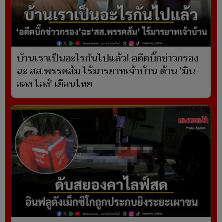
บ้านเราเป็นอะไรกันไปแล้ว! อดีตบิ๊กข่าวกรอง
ฉะ สส.พรรคส้ม ไร้มารยาทเจ้าบ้าน ต้าน 'มิน
ออง ไลง์' เยือนไทย